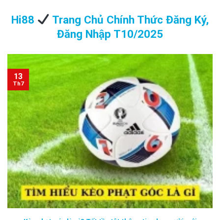
Hi88
Trang Chủ Chính Thức Đăng Ký,
Đăng Nhập T10/2025
13
Th7