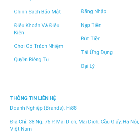
Đăng Nhập
Chính Sách Bảo Mật
Nạp Tiền
Điều Khoản Và Điều
Kiện
Rút Tiền
Chơi Có Trách Nhiệm
Tải Ứng Dụng
Quyền Riêng Tư
Đại Lý
THÔNG TIN LIÊN HỆ
Doanh Nghiệp (Brands): Hi88
Địa Chỉ: 38 Ng. 76 P. Mai Dịch, Mai Dịch, Cầu Giấy, Hà Nội,
Việt Nam