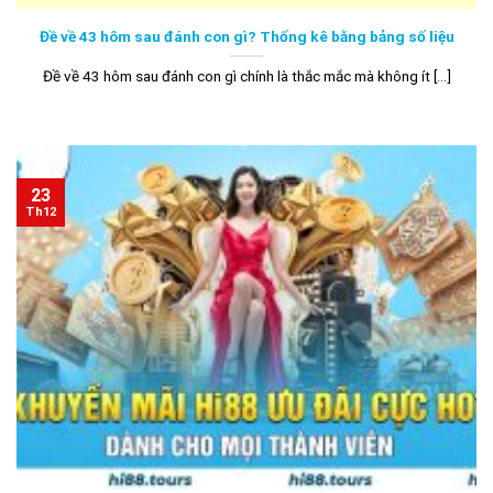
Đề về 43 hôm sau đánh con gì? Thống kê bằng bảng số liệu
Đề về 43 hôm sau đánh con gì chính là thắc mắc mà không ít [...]
23
Th12