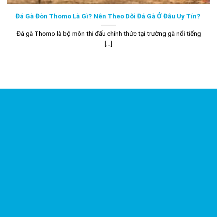
Đá Gà Đòn Thomo Là Gì? Nên Theo Dõi Đá Gà Ở Đâu Uy Tín?
Đá gà Thomo là bộ môn thi đấu chính thức tại trường gà nổi tiếng
[...]