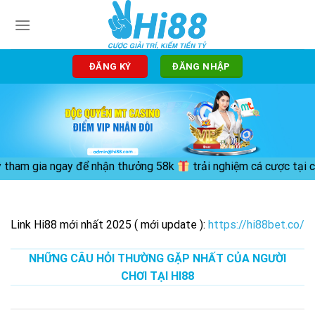
Skip
to
content
ĐĂNG KÝ
ĐĂNG NHẬP
 ngay để nhận thưởng 58k
trải nghiệm cá cược tại các sảnh.
Link Hi88 mới nhất 2025 ( mới update ):
https://hi88bet.co/
NHỮNG CÂU HỎI THƯỜNG GẶP NHẤT CỦA NGƯỜI
CHƠI TẠI HI88