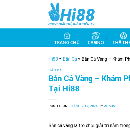
Skip
to
content
TRANG CHỦ
CASINO
THỂ TH
Hi88
»
Bắn Cá
»
Bắn Cá Vàng – Khám Ph
BẮN CÁ
Bắn Cá Vàng – Khám P
Tại Hi88
POSTED ON
THÁNG 7 14, 2024
BY
ADMIN
Bắn cá vàng là trò chơi giải trí nằm tr