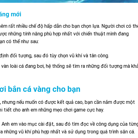
năng mới
êm rất nhiều chế độ hấp dẫn cho bạn chọn lựa. Người chơi có th
được những tính năng phù hợp nhất với chiến thuật mình đang
ạn có thể như sau:
nh đối tượng, sau đó tùy chọn vũ khí và tân công.
àn loài cá đang bơi, hệ thống sẽ tìm ra những đối tượng mà kh
i bắn cá vàng cho bạn
ó, nhưng nếu muốn có được kết quả cao, bạn cần nắm được một
chi tiết cho anh em những mẹo chơi game cực hay.
 Anh em vào mục cài đặt, sau đó tìm đọc về công dụng của từn
a những vũ khí phù hợp nhất và sử dụng trong quá trình săn cá.