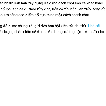
hác nhau: Bạn nên xây dựng đa dạng cách chơi săn cá khác nhau
 lớn, săn cá đi theo bầy đàn, bắn cả tỉa, bắn liên tiếp, tăng dầ
nh em nâng cao điểm số của mình một cách nhanh nhất.
g đã được chúng tôi gửi đến bạn hội viên rất chi tiết.
Nhà cái
hất lượng chắc chắn sẽ đem đến những trải nghiệm tốt nhất cho