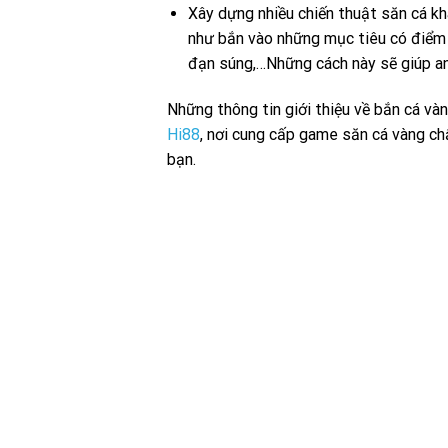
Xây dựng nhiều chiến thuật săn cá k
như bắn vào những mục tiêu có điểm số
đạn súng,…Những cách này sẽ giúp a
Những thông tin giới thiệu về bắn cá vàn
Hi88
, nơi cung cấp game săn cá vàng c
bạn.