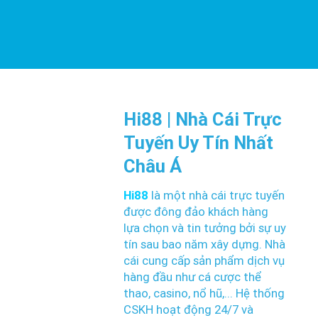
Hi88 | Nhà Cái Trực
Tuyến Uy Tín Nhất
Châu Á
Hi88
là một nhà cái trực tuyến
được đông đảo khách hàng
lựa chọn và tin tưởng bởi sự uy
tín sau bao năm xây dựng. Nhà
cái cung cấp sản phẩm dịch vụ
hàng đầu như cá cược thể
thao, casino, nổ hũ,... Hệ thống
CSKH hoạt động 24/7 và