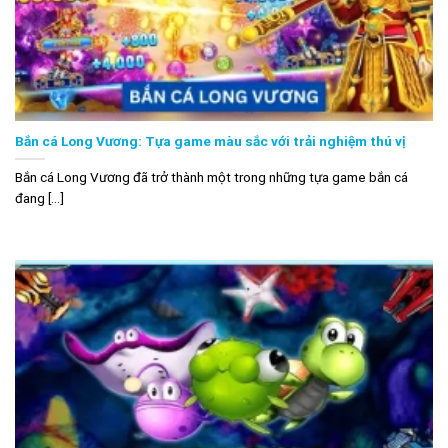
Bắn cá Long Vương: Tựa game màu sắc với trải nghiệm thú vị
Bắn cá Long Vương đã trở thành một trong những tựa game bắn cá
đang [...]