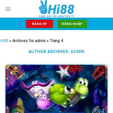
Skip
to
content
ĐĂNG KÝ
ĐĂNG NHẬP
Hi88
»
Archives for admin
»
Trang 4
AUTHOR ARCHIVES:
ADMIN