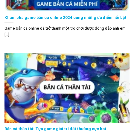
Khám phá game bắn cá online 2024 cùng những ưu điểm nổi bật
Game bắn cá online đã trở thành một trò chơi được đông đảo anh em
[...]
Bắn cá thần tài: Tựa game giải trí đổi thưởng cực hot