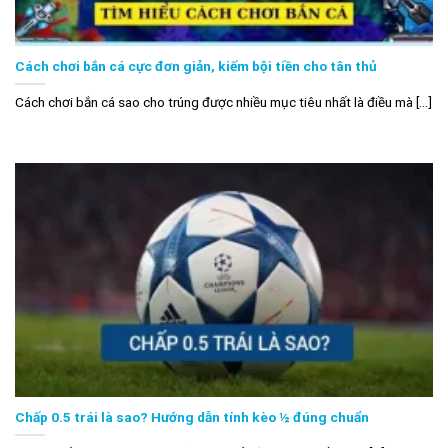
Cách chơi bắn cá cực đơn giản, kiếm bội tiền cho tân thủ
Cách chơi bắn cá sao cho trúng được nhiều mục tiêu nhất là điều mà [...]
Chấp 0.5 trái là sao? Hướng dẫn tính kèo ½ đúng chuẩn