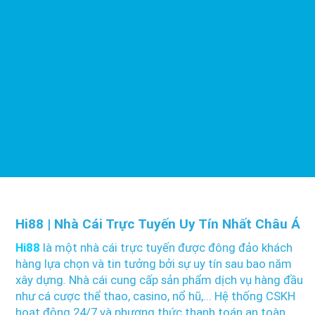
Hi88 | Nhà Cái Trực Tuyến Uy Tín Nhất Châu Á
Hi88
là một nhà cái trực tuyến được đông đảo khách
hàng lựa chọn và tin tưởng bởi sự uy tín sau bao năm
xây dựng. Nhà cái cung cấp sản phẩm dịch vụ hàng đầu
như cá cược thể thao, casino, nổ hũ,... Hệ thống CSKH
hoạt động 24/7 và phương thức thanh toán an toàn