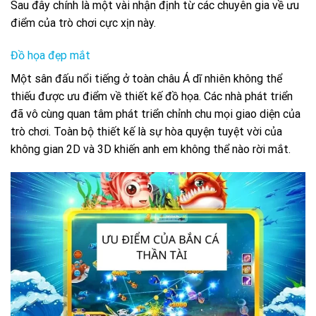
Sau đây chính là một vài nhận định từ các chuyên gia về ưu
điểm của trò chơi cực xịn này.
Đồ họa đẹp mắt
Một sân đấu nổi tiếng ở toàn châu Á dĩ nhiên không thể
thiếu được ưu điểm về thiết kế đồ họa. Các nhà phát triển
đã vô cùng quan tâm phát triển chỉnh chu mọi giao diện của
trò chơi. Toàn bộ thiết kế là sự hòa quyện tuyệt vời của
không gian 2D và 3D khiến anh em không thể nào rời mắt.