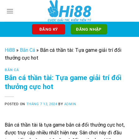
Skip
to
content
ĐĂNG KÝ
ĐĂNG NHẬP
Hi88
»
Bắn Cá
»
Bắn cá thần tài: Tựa game giải trí đổi
thưởng cực hot
BẮN CÁ
Bắn cá thần tài: Tựa game giải trí đổi
thưởng cực hot
POSTED ON
THÁNG 7 13, 2024
BY
ADMIN
Bắn cá thần tài là tựa game bắn cá đổi thưởng cực hot,
được truy cập nhiều nhất hiện nay. Sân chơi này đi đầu