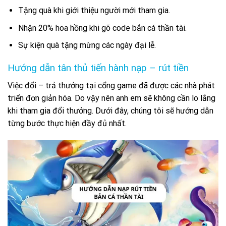
Tặng quà khi giới thiệu người mới tham gia.
Nhận 20% hoa hồng khi gõ code bắn cá thần tài.
Sự kiện quà tặng mừng các ngày đại lễ.
Hướng dẫn tân thủ tiến hành nạp – rút tiền
Việc đổi – trả thưởng tại cổng game đã được các nhà phát
triển đơn giản hóa. Do vậy nên anh em sẽ không cần lo lắng
khi tham gia đổi thưởng. Dưới đây, chúng tôi sẽ hướng dẫn
từng bước thực hiện đầy đủ nhất.