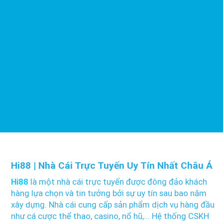
Hi88 | Nhà Cái Trực Tuyến Uy Tín Nhất Châu Á
Hi88
là một nhà cái trực tuyến được đông đảo khách
hàng lựa chọn và tin tưởng bởi sự uy tín sau bao năm
xây dựng. Nhà cái cung cấp sản phẩm dịch vụ hàng đầu
như cá cược thể thao, casino, nổ hũ,... Hệ thống CSKH