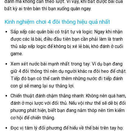
đánh mà không cần theo lượt. Vì vậy, khi bắt được bài của
bất kỳ ai trên bàn thì bạn xuống quân ngay.
Kinh nghiệm chơi 4 đôi thông hiệu quả nhất
Sắp xếp các quân bài có trật tự và logic: N
gay khi nhận
được các lá bài, điều đầu tiên bạn cần phải làm là tranh
thủ sắp xếp logic để không bị xé lẻ bài, khó đánh ở cuối
game.
Xem xét nước bài mạnh nhất trong tay:
Ví dụ bạn đang
giữ 4 đôi thông thì nên dụ người khác ra đôi heo để chặt.
Tiếp đó bạn có thể canh thêm những nước đi tiếp đánh
con gì sẽ mang lại sự thắng lợi.
Chiến thuật đánh chậm thắng nhanh:
Không nên quá ham,
đánh ở mọi lược với đối thủ.
Nếu vội như thế sẽ dễ bị đối
phương phát hiện, biết bạn đang nắm thóp nên tìm kiếm
cơ hội để chiến thắng.
Đọc vị tâm lý đối phương để hiểu về thế bài trên tay họ: