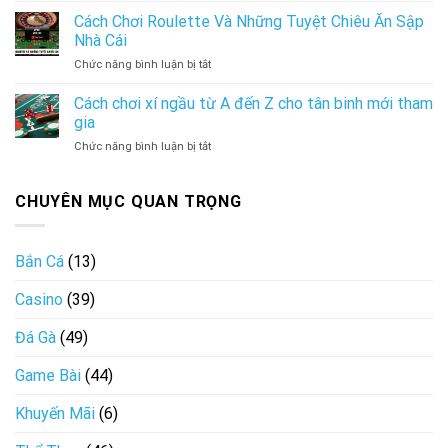
Phá
chơi
Cách Chơi Roulette Và Những Tuyệt Chiêu Ăn Sập
Trò
Baccarat
Chơi
Nhà Cái
và
Săn
ở
Chức năng bình luận bị tắt
những
Cá
Cách
quy
Ấn
Chơi
Cách chơi xí ngầu từ A đến Z cho tân binh mới tham
tắc
Tượng
Roulette
quan
gia
Nhất
Và
trọng
Tại
ở
Chức năng bình luận bị tắt
Những
nên
Hi88
Cách
Tuyệt
biết
chơi
Chiêu
xí
CHUYÊN MỤC QUAN TRỌNG
Ăn
ngầu
Sập
từ
Nhà
A
Cái
Bắn Cá
(13)
đến
Z
Casino
(39)
cho
tân
binh
Đá Gà
(49)
mới
tham
Game Bài
(44)
gia
Khuyến Mãi
(6)