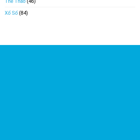
Thể Thao
(46)
Xổ Số
(84)