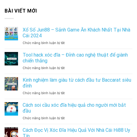
BÀI VIẾT MỚI
Xổ Số Jun88 – Sảnh Game Ăn Khách Nhất Tại Nhà
Cái 2024
ở
Chức năng bình luận bị tắt
Xổ
Số
Tool hack xóc đĩa – Đỉnh cao nghệ thuật để giành
Jun88
chiến thắng
–
ở
Chức năng bình luận bị tắt
Sảnh
Tool
Game
hack
Kinh nghiệm làm giàu từ cách đầu tư Baccarat siêu
Ăn
xóc
Khách
đỉnh
đĩa
Nhất
ở
Chức năng bình luận bị tắt
–
Tại
Kinh
Đỉnh
Nhà
nghiệm
Cách soi cầu xóc đĩa hiệu quả cho người mới bắt
cao
Cái
làm
nghệ
đầu
2024
giàu
thuật
ở
Chức năng bình luận bị tắt
từ
để
Cách
cách
giành
soi
Cách Đọc Vị Xóc Đĩa Hiệu Quả Với Nhà Cái Hi88 Uy
đầu
chiến
cầu
tư
Tín
thắng