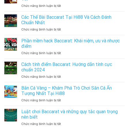
xóc
Baccarat
ở
Chức năng bình luận bị tắt
đĩa
siêu
Cách
hiệu
đỉnh
Đọc
Các Thế Bài Baccarat Tại Hi88 Và Cách Đánh
quả
Vị
cho
Chuẩn Nhất
Xóc
người
ở
Chức năng bình luận bị tắt
Đĩa
mới
Các
Hiệu
bắt
Thế
Phần mềm hack Baccarat: Khái niệm, ưu và nhược
Quả
đầu
Bài
Với
điểm
Baccarat
Nhà
ở
Chức năng bình luận bị tắt
Tại
Cái
Phần
Hi88
Hi88
mềm
Cách tính điểm Baccarat: Hướng dẫn tính cực
Và
Uy
hack
Cách
chuẩn 2024
Tín
Baccarat:
Đánh
ở
Chức năng bình luận bị tắt
Khái
Chuẩn
Cách
niệm,
Nhất
tính
Bắn Cá Vàng – Khám Phá Trò Chơi Săn Cá Ấn
ưu
điểm
và
Tượng Nhất Tại Hi88
Baccarat:
nhược
ở
Chức năng bình luận bị tắt
Hướng
điểm
Bắn
dẫn
Cá
Luật chơi Baccarat và những quy tắc quan trọng
tính
Vàng
cực
nên biết
–
chuẩn
ở
Chức năng bình luận bị tắt
Khám
2024
Luật