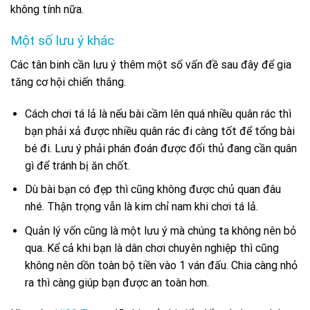
không tính nữa.
Một số lưu ý khác
Các tân binh cần lưu ý thêm một số vấn đề sau đây để gia
tăng cơ hội chiến thắng.
Cách chơi tá lả là nếu bài cầm lên quá nhiều quân rác thì
bạn phải xả được nhiều quân rác đi càng tốt để tổng bài
bé đi. Lưu ý phải phán đoán được đối thủ đang cần quân
gì để tránh bị ăn chốt.
Dù bài bạn có đẹp thì cũng không được chủ quan đâu
nhé. Thận trọng vẫn là kim chỉ nam khi chơi tá lả.
Quản lý vốn cũng là một lưu ý mà chúng ta không nên bỏ
qua. Kể cả khi bạn là dân chơi chuyên nghiệp thì cũng
không nên dồn toàn bộ tiền vào 1 ván đấu. Chia càng nhỏ
ra thì càng giúp bạn được an toàn hơn.