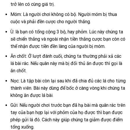
trở lên có cùng giá trị.
Móm: Là người chơi không có bộ. Người móm bị thua
cuộc và phải đền cược cho người thắng.
Ù: là bạn có tổng cộng 3 bộ, hay phỏm. Lúc này chúng ta
sẽ chiến thắng và ngoài nhận tiền thắng cược bạn còn có
thể nhận được tiền đền làng của người bị móm.
Ăn chốt: Ở lượt đánh cuối, chúng ta thường phải xả các
lá bài rác. Nếu quân này mà bị đối thủ ăn được thì gọi là
ăn chốt.
Nọc: Là tập bài còn lại sau khi đã chia đủ các lá cho từng
thành viên. Bài này dùng để bốc ở càng vòng khi chúng ta
không ăn được lá bài.
Gửi: Nếu người chơi trước bạn đã hạ bài mà quân rác trên
tay của bạn hợp lại với phỏm của họ được thì bạn được
phép gửi lá đó. Cách này giúp chúng ta giảm được điểm
tổng xuống.