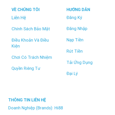
VỀ CHÚNG TÔI
HƯỚNG DẪN
Đăng Ký
Liên Hệ
Đăng Nhập
Chính Sách Bảo Mật
Nạp Tiền
Điều Khoản Và Điều
Kiện
Rút Tiền
Chơi Có Trách Nhiệm
Tải Ứng Dụng
Quyền Riêng Tư
Đại Lý
THÔNG TIN LIÊN HỆ
Doanh Nghiệp (Brands): Hi88