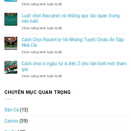
nhược
ở
Chức năng bình luận bị tắt
Hướng
điểm
Bắn
dẫn
Cá
Luật chơi Baccarat và những quy tắc quan trọng
tính
Vàng
cực
nên biết
–
chuẩn
ở
Chức năng bình luận bị tắt
Khám
2024
Luật
Phá
chơi
Cách Chơi Roulette Và Những Tuyệt Chiêu Ăn Sập
Trò
Baccarat
Chơi
Nhà Cái
và
Săn
ở
Chức năng bình luận bị tắt
những
Cá
Cách
quy
Ấn
Chơi
Cách chơi xí ngầu từ A đến Z cho tân binh mới tham
tắc
Tượng
Roulette
quan
gia
Nhất
Và
trọng
Tại
ở
Chức năng bình luận bị tắt
Những
nên
Hi88
Cách
Tuyệt
biết
chơi
Chiêu
xí
CHUYÊN MỤC QUAN TRỌNG
Ăn
ngầu
Sập
từ
Nhà
A
Cái
Bắn Cá
(13)
đến
Z
Casino
(39)
cho
tân
binh