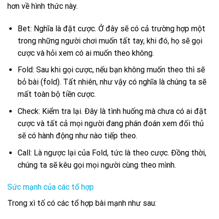
hơn về hình thức này.
Bet: Nghĩa là đặt cược. Ở đây sẽ có cả trường hợp một
trong những người chơi muốn tất tay, khi đó, họ sẽ gọi
cược và hỏi xem có ai muốn theo không.
Fold: Sau khi gọi cược, nếu bạn không muốn theo thì sẽ
bỏ bài (fold). Tất nhiên, như vậy có nghĩa là chúng ta sẽ
mất toàn bộ tiền cược.
Check: Kiểm tra lại. Đây là tình huống mà chưa có ai đặt
cược và tất cả mọi người đang phán đoán xem đối thủ
sẽ có hành động như nào tiếp theo.
Call: Là ngược lại của Fold, tức là theo cược. Đồng thời,
chúng ta sẽ kêu gọi mọi người cùng theo mình.
Sức mạnh của các tổ hợp
Trong xì tố có các tổ hợp bài mạnh như sau: