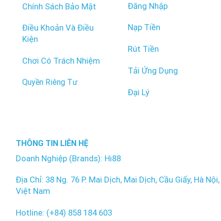
Đăng Nhập
Chính Sách Bảo Mật
Nạp Tiền
Điều Khoản Và Điều
Kiện
Rút Tiền
Chơi Có Trách Nhiệm
Tải Ứng Dụng
Quyền Riêng Tư
Đại Lý
THÔNG TIN LIÊN HỆ
Doanh Nghiệp (Brands): Hi88
Địa Chỉ: 38 Ng. 76 P. Mai Dịch, Mai Dịch, Cầu Giấy, Hà Nội,
Việt Nam
Hotline: (+84) 858 184 603