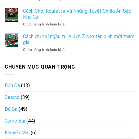
2024
Luật
Phá
chơi
Cách Chơi Roulette Và Những Tuyệt Chiêu Ăn Sập
Trò
Baccarat
Chơi
Nhà Cái
và
Săn
ở
Chức năng bình luận bị tắt
những
Cá
Cách
quy
Ấn
Chơi
Cách chơi xí ngầu từ A đến Z cho tân binh mới tham
tắc
Tượng
Roulette
quan
gia
Nhất
Và
trọng
Tại
ở
Chức năng bình luận bị tắt
Những
nên
Hi88
Cách
Tuyệt
biết
chơi
Chiêu
xí
CHUYÊN MỤC QUAN TRỌNG
Ăn
ngầu
Sập
từ
Nhà
A
Cái
Bắn Cá
(13)
đến
Z
Casino
(39)
cho
tân
binh
Đá Gà
(49)
mới
tham
Game Bài
(44)
gia
Khuyến Mãi
(6)