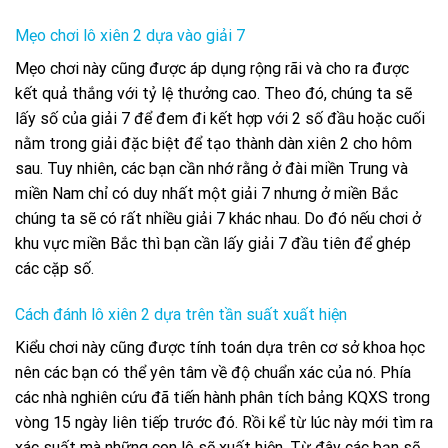
Mẹo chơi lô xiên 2 dựa vào giải 7
Mẹo chơi này cũng được áp dụng rộng rãi và cho ra được
kết quả thắng với tỷ lệ thưởng cao. Theo đó, chúng ta sẽ
lấy số của giải 7 để đem đi kết hợp với 2 số đầu hoặc cuối
nằm trong giải đặc biệt để tạo thành dàn xiên 2 cho hôm
sau. Tuy nhiên, các bạn cần nhớ rằng ở đài miền Trung và
miền Nam chỉ có duy nhất một giải 7 nhưng ở miền Bắc
chúng ta sẽ có rất nhiều giải 7 khác nhau. Do đó nếu chơi ở
khu vực miền Bắc thì bạn cần lấy giải 7 đầu tiên để ghép
các cặp số.
Cách đánh lô xiên 2 dựa trên tần suất xuất hiện
Kiểu chơi này cũng được tính toán dựa trên cơ sở khoa học
nên các bạn có thể yên tâm về độ chuẩn xác của nó. Phía
các nhà nghiên cứu đã tiến hành phân tích bảng KQXS trong
vòng 15 ngày liên tiếp trước đó. Rồi kể từ lúc này mới tìm ra
xác suất mà những con lô sẽ xuất hiện. Từ đây các bạn sẽ