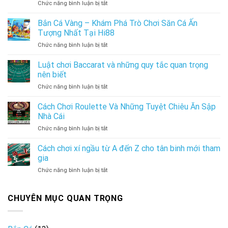
ở
Chức năng bình luận bị tắt
Khái
Chuẩn
Cách
niệm,
Nhất
tính
Bắn Cá Vàng – Khám Phá Trò Chơi Săn Cá Ấn
ưu
điểm
và
Tượng Nhất Tại Hi88
Baccarat:
nhược
ở
Chức năng bình luận bị tắt
Hướng
điểm
Bắn
dẫn
Cá
Luật chơi Baccarat và những quy tắc quan trọng
tính
Vàng
cực
nên biết
–
chuẩn
ở
Chức năng bình luận bị tắt
Khám
2024
Luật
Phá
chơi
Cách Chơi Roulette Và Những Tuyệt Chiêu Ăn Sập
Trò
Baccarat
Chơi
Nhà Cái
và
Săn
ở
Chức năng bình luận bị tắt
những
Cá
Cách
quy
Ấn
Chơi
Cách chơi xí ngầu từ A đến Z cho tân binh mới tham
tắc
Tượng
Roulette
quan
gia
Nhất
Và
trọng
Tại
ở
Chức năng bình luận bị tắt
Những
nên
Hi88
Cách
Tuyệt
biết
chơi
Chiêu
xí
CHUYÊN MỤC QUAN TRỌNG
Ăn
ngầu
Sập
từ
Nhà
A
Cái