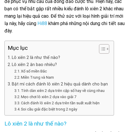
để phục vụ nhu cầu của đông đảo cược thủ. Hiện nay, các
bạn có thể bắt gặp rất nhiều kiểu đánh lô xiên 2 khác nhau
mang lại hiệu quả cao. Để thử sức với loại hình giải trí mới
lạ này, hãy cùng
Hi88
khám phá những nội dung chi tiết sau
đây.
Mục lục
Lô xiên 2 là như thế nào?
Lô xiên 2 ăn bao nhiêu?
Xổ số miền Bắc
Miền Trung và Nam
Bật mí cách đánh lô xiên 2 hiệu quả dành cho bạn
Tính dàn xiên 2 dựa trên cặp số hay về cùng nhau
Mẹo chơi lô xiên 2 dựa vào giải 7
Cách đánh lô xiên 2 dựa trên tần suất xuất hiện
Soi cầu giải đặc biệt trong 2 ngày
Lô xiên 2 là như thế nào?