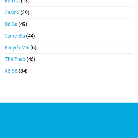
Bắn Cá
(13)
đến
Z
Casino
(39)
cho
tân
binh
Đá Gà
(49)
mới
tham
Game Bài
(44)
gia
Khuyến Mãi
(6)
Thể Thao
(46)
Xổ Số
(84)