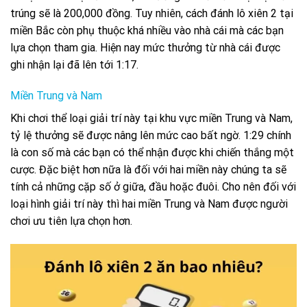
trúng sẽ là 200,000 đồng. Tuy nhiên, cách đánh lô xiên 2 tại
miền Bắc còn phụ thuộc khá nhiều vào nhà cái mà các bạn
lựa chọn tham gia. Hiện nay mức thưởng từ nhà cái được
ghi nhận lại đã lên tới 1:17.
Miền Trung và Nam
Khi chơi thể loại giải trí này tại khu vực miền Trung và Nam,
tỷ lệ thưởng sẽ được nâng lên mức cao bất ngờ. 1:29 chính
là con số mà các bạn có thể nhận được khi chiến thắng một
cược. Đặc biệt hơn nữa là đối với hai miền này chúng ta sẽ
tính cả những cặp số ở giữa, đầu hoặc đuôi. Cho nên đối với
loại hình giải trí này thì hai miền Trung và Nam được người
chơi ưu tiên lựa chọn hơn.