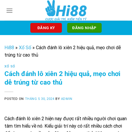
Skip
to
content
ĐĂNG KÝ
ĐĂNG NHẬP
Hi88
»
Xổ Số
»
Cách đánh lô xiên 2 hiệu quả, mẹo chơi dễ
trúng từ cao thủ
XỔ SỐ
Cách đánh lô xiên 2 hiệu quả, mẹo chơi
dễ trúng từ cao thủ
POSTED ON
THÁNG 5 30, 2024
BY
ADMIN
Cách đánh lô xiên 2 hiện nay được rất nhiều người chơi quan
tâm tìm hiểu về nó. Kiểu giải trí này có rất nhiều cách chơi