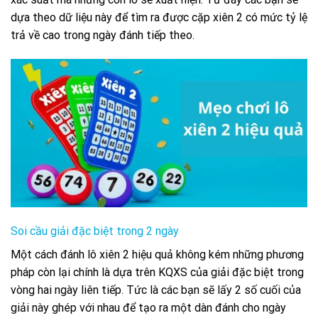
dựa theo dữ liệu này để tìm ra được cặp xiên 2 có mức tỷ lệ
trả về cao trong ngày đánh tiếp theo.
Soi cầu giải đặc biệt trong 2 ngày
Một cách đánh lô xiên 2 hiệu quả không kém những phương
pháp còn lại chính là dựa trên KQXS của giải đặc biệt trong
vòng hai ngày liên tiếp. Tức là các bạn sẽ lấy 2 số cuối của
giải này ghép với nhau để tạo ra một dàn đánh cho ngày