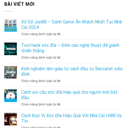
BÀI VIẾT MỚI
Xổ Số Jun88 – Sảnh Game Ăn Khách Nhất Tại Nhà
Cái 2024
ở
Chức năng bình luận bị tắt
Xổ
Số
Tool hack xóc đĩa – Đỉnh cao nghệ thuật để giành
Jun88
chiến thắng
–
ở
Chức năng bình luận bị tắt
Sảnh
Tool
Game
hack
Kinh nghiệm làm giàu từ cách đầu tư Baccarat siêu
Ăn
xóc
Khách
đỉnh
đĩa
Nhất
ở
Chức năng bình luận bị tắt
–
Tại
Kinh
Đỉnh
Nhà
nghiệm
Cách soi cầu xóc đĩa hiệu quả cho người mới bắt
cao
Cái
làm
nghệ
đầu
2024
giàu
thuật
ở
Chức năng bình luận bị tắt
từ
để
Cách
cách
giành
soi
Cách Đọc Vị Xóc Đĩa Hiệu Quả Với Nhà Cái Hi88 Uy
đầu
chiến
cầu
tư
Tín
thắng
xóc
Baccarat
ở
Chức năng bình luận bị tắt