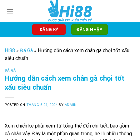
Skip
to
content
ĐĂNG KÝ
ĐĂNG NHẬP
Hi88
»
Đá Gà
»
Hướng dẫn cách xem chân gà chọi tốt xấu
siêu chuẩn
ĐÁ GÀ
Hướng dẫn cách xem chân gà chọi tốt
xấu siêu chuẩn
POSTED ON
THÁNG 6 21, 2024
BY
ADMIN
Xem chiến kê phải xem từ tổng thể đến chi tiết, bao gồm
cả chân vảy. Đây là một phần quan trọng, hé lộ nhiều thông