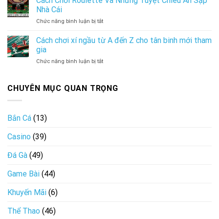
Cách Chơi Roulette Và Những Tuyệt Chiêu Ăn Sập
Baccarat
Chơi
Nhà Cái
và
Săn
ở
Chức năng bình luận bị tắt
những
Cá
Cách
quy
Ấn
Chơi
Cách chơi xí ngầu từ A đến Z cho tân binh mới tham
tắc
Tượng
Roulette
quan
gia
Nhất
Và
trọng
Tại
ở
Chức năng bình luận bị tắt
Những
nên
Hi88
Cách
Tuyệt
biết
chơi
Chiêu
xí
CHUYÊN MỤC QUAN TRỌNG
Ăn
ngầu
Sập
từ
Nhà
A
Cái
Bắn Cá
(13)
đến
Z
Casino
(39)
cho
tân
binh
Đá Gà
(49)
mới
tham
Game Bài
(44)
gia
Khuyến Mãi
(6)
Thể Thao
(46)