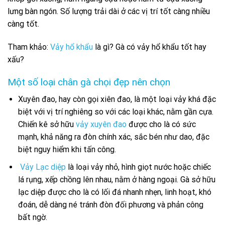
lưng bàn ngón. Số lượng trải dài ở các vị trí tốt càng nhiều
càng tốt.
Tham khảo:
Vảy hổ khẩu
là gì? Gà có vảy hổ khẩu tốt hay
xấu?
Một số loại chân gà chọi đẹp nên chọn
Xuyên đao, hay còn gọi xiên đao, là một loại vảy khá đặc
biệt với vị trí nghiêng so với các loại khác, nằm gần cựa.
Chiến kê sở hữu
vảy xuyên đao
được cho là có sức
mạnh, khả năng ra đòn chính xác, sắc bén như dao, đặc
biệt nguy hiểm khi tấn công.
Vảy Lạc diệp
là loại vảy nhỏ, hình giọt nước hoặc chiếc
lá rụng, xếp chồng lên nhau, nằm ở hàng ngoại. Gà sở hữu
lạc diệp được cho là có lối đá nhanh nhẹn, linh hoạt, khó
đoán, dễ dàng né tránh đòn đối phương và phản công
bất ngờ.