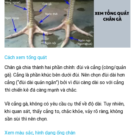
Cách xem tổng quát
Chân gà chia thành hai phần chính: đùi và cẳng (còng/quản
gà). Cẳng là phần khúc bên dưới đùi. Nên chọn đùi dài hơn
cẳng (“đùi dài quản ngắn”) bởi vì đùi càng dài so với cẳng
thì chiến kê đá càng mạnh và chắc.
Về cẳng gà, không có yêu cầu cụ thể về độ dài. Tuy nhiên,
khi quan sát, thấy cẳng to, chắc khỏe, vảy rõ ràng, không
sần sùi thì nên chọn.
Xem màu sắc, hình dạng ống chân