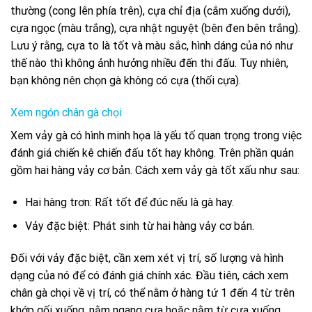
thường (cong lên phía trên), cựa chỉ địa (cắm xuống dưới),
cựa ngọc (màu trắng), cựa nhật nguyệt (bên đen bên trắng).
Lưu ý rằng, cựa to là tốt và màu sắc, hình dáng của nó như
thế nào thì không ảnh hưởng nhiều đến thi đấu. Tuy nhiên,
bạn không nên chọn gà không có cựa (thối cựa).
Xem ngón chân gà chọi
Xem vảy gà có hình minh họa là yếu tố quan trọng trong việc
đánh giá chiến kê chiến đấu tốt hay không. Trên phần quản
gồm hai hàng vảy cơ bản. Cách xem vảy gà tốt xấu như sau:
Hai hàng trơn: Rất tốt để đúc nếu là gà hay.
Vảy đặc biệt: Phát sinh từ hai hàng vảy cơ bản.
Đối với vảy đặc biệt, cần xem xét vị trí, số lượng và hình
dạng của nó để có đánh giá chính xác. Đầu tiên, cách xem
chân gà chọi về vị trí, có thể nằm ở hàng tứ 1 đến 4 từ trên
khớp gối xuống, nằm ngang cựa hoặc nằm từ cựa xuống