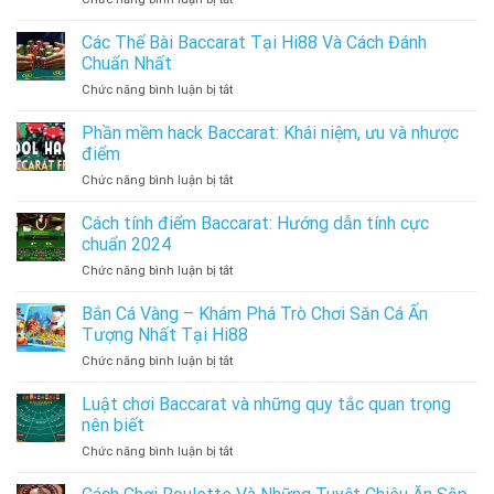
đĩa
siêu
Cách
hiệu
đỉnh
Đọc
Các Thế Bài Baccarat Tại Hi88 Và Cách Đánh
quả
Vị
cho
Chuẩn Nhất
Xóc
người
ở
Chức năng bình luận bị tắt
Đĩa
mới
Các
Hiệu
bắt
Thế
Phần mềm hack Baccarat: Khái niệm, ưu và nhược
Quả
đầu
Bài
Với
điểm
Baccarat
Nhà
ở
Chức năng bình luận bị tắt
Tại
Cái
Phần
Hi88
Hi88
mềm
Cách tính điểm Baccarat: Hướng dẫn tính cực
Và
Uy
hack
Cách
chuẩn 2024
Tín
Baccarat:
Đánh
ở
Chức năng bình luận bị tắt
Khái
Chuẩn
Cách
niệm,
Nhất
tính
Bắn Cá Vàng – Khám Phá Trò Chơi Săn Cá Ấn
ưu
điểm
và
Tượng Nhất Tại Hi88
Baccarat:
nhược
ở
Chức năng bình luận bị tắt
Hướng
điểm
Bắn
dẫn
Cá
Luật chơi Baccarat và những quy tắc quan trọng
tính
Vàng
cực
nên biết
–
chuẩn
ở
Chức năng bình luận bị tắt
Khám
2024
Luật
Phá
chơi
Trò