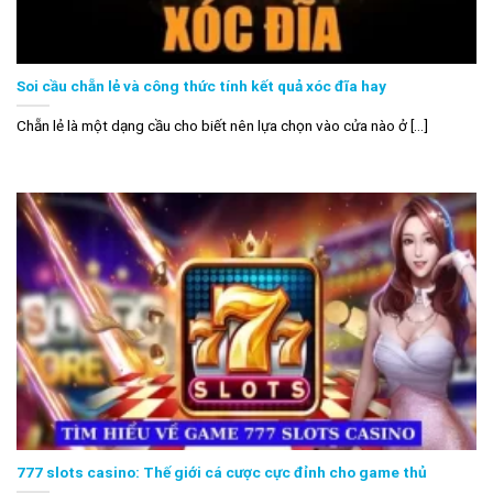
Soi cầu chẵn lẻ và công thức tính kết quả xóc đĩa hay
Chẵn lẻ là một dạng cầu cho biết nên lựa chọn vào cửa nào ở [...]
777 slots casino: Thế giới cá cược cực đỉnh cho game thủ