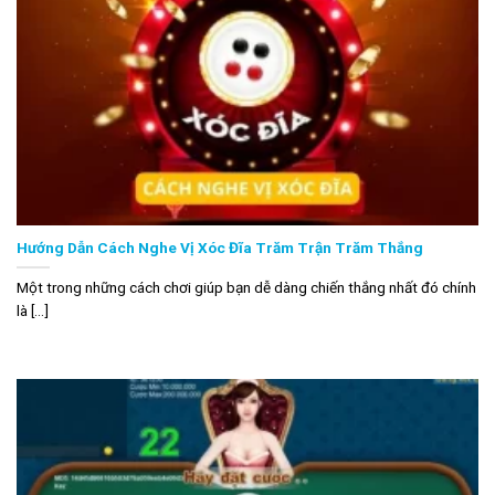
Hướng Dẫn Cách Nghe Vị Xóc Đĩa Trăm Trận Trăm Thắng
Một trong những cách chơi giúp bạn dễ dàng chiến thắng nhất đó chính
là [...]