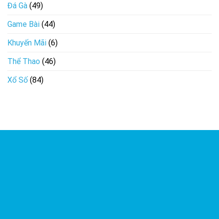
binh
Đá Gà
(49)
mới
tham
Game Bài
(44)
gia
Khuyến Mãi
(6)
Thể Thao
(46)
Xổ Số
(84)