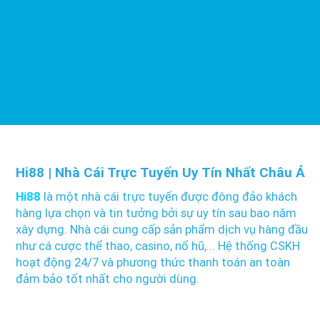
Hi88 | Nhà Cái Trực Tuyến Uy Tín Nhất Châu Á
Hi88
là một nhà cái trực tuyến được đông đảo khách
hàng lựa chọn và tin tưởng bởi sự uy tín sau bao năm
xây dựng. Nhà cái cung cấp sản phẩm dịch vụ hàng đầu
như cá cược thể thao, casino, nổ hũ,... Hệ thống CSKH
hoạt động 24/7 và phương thức thanh toán an toàn
đảm bảo tốt nhất cho người dùng.