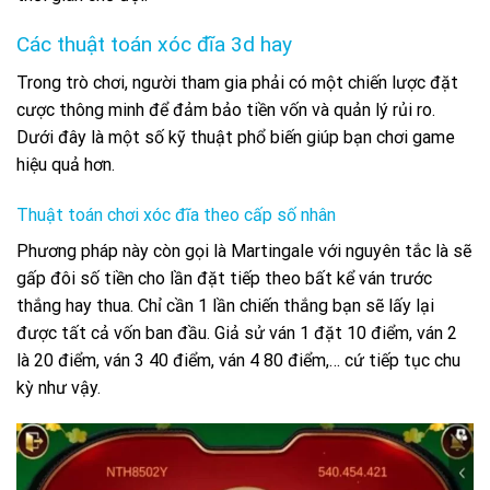
Các thuật toán xóc đĩa 3d hay
Trong trò chơi, người tham gia phải có một chiến lược đặt
cược thông minh để đảm bảo tiền vốn và quản lý rủi ro.
Dưới đây là một số kỹ thuật phổ biến giúp bạn chơi game
hiệu quả hơn.
Thuật toán chơi xóc đĩa theo cấp số nhân
Phương pháp này còn gọi là Martingale với nguyên tắc là sẽ
gấp đôi số tiền cho lần đặt tiếp theo bất kể ván trước
thắng hay thua. Chỉ cần 1 lần chiến thắng bạn sẽ lấy lại
được tất cả vốn ban đầu. Giả sử ván 1 đặt 10 điểm, ván 2
là 20 điểm, ván 3 40 điểm, ván 4 80 điểm,… cứ tiếp tục chu
kỳ như vậy.