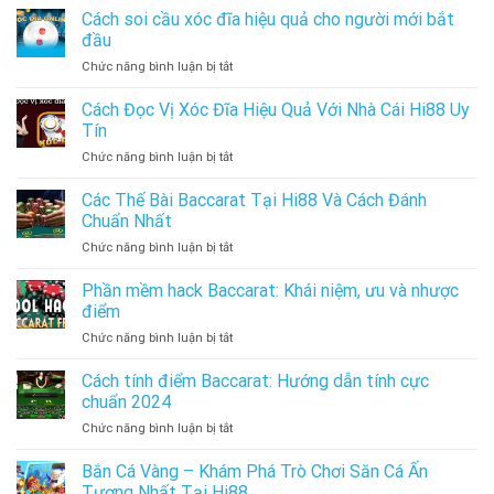
Nhà
nghiệm
Cách soi cầu xóc đĩa hiệu quả cho người mới bắt
cao
Cái
làm
nghệ
đầu
2024
giàu
thuật
ở
Chức năng bình luận bị tắt
từ
để
Cách
cách
giành
soi
Cách Đọc Vị Xóc Đĩa Hiệu Quả Với Nhà Cái Hi88 Uy
đầu
chiến
cầu
tư
Tín
thắng
xóc
Baccarat
ở
Chức năng bình luận bị tắt
đĩa
siêu
Cách
hiệu
đỉnh
Đọc
Các Thế Bài Baccarat Tại Hi88 Và Cách Đánh
quả
Vị
cho
Chuẩn Nhất
Xóc
người
ở
Chức năng bình luận bị tắt
Đĩa
mới
Các
Hiệu
bắt
Thế
Phần mềm hack Baccarat: Khái niệm, ưu và nhược
Quả
đầu
Bài
Với
điểm
Baccarat
Nhà
ở
Chức năng bình luận bị tắt
Tại
Cái
Phần
Hi88
Hi88
mềm
Cách tính điểm Baccarat: Hướng dẫn tính cực
Và
Uy
hack
Cách
chuẩn 2024
Tín
Baccarat:
Đánh
ở
Chức năng bình luận bị tắt
Khái
Chuẩn
Cách
niệm,
Nhất
tính
Bắn Cá Vàng – Khám Phá Trò Chơi Săn Cá Ấn
ưu
điểm
và
Tượng Nhất Tại Hi88