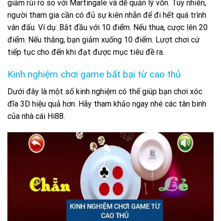
giảm rủi ro so với Martingale và dễ quản lý vốn. Tuy nhiên,
người tham gia cần có đủ sự kiên nhẫn để đi hết quá trình
ván đấu. Ví dụ: Bắt đầu với 10 điểm. Nếu thua, cược lên 20
điểm. Nếu thắng, bạn giảm xuống 10 điểm. Lượt chơi cứ
tiếp tục cho đến khi đạt được mục tiêu đề ra.
Kinh nghiệm chơi game bất bại từ cao thủ
Dưới đây là một số kinh nghiệm có thể giúp bạn chơi xóc
đĩa 3D hiệu quả hơn. Hãy tham khảo ngay nhé các tân binh
của nhà cái Hi88.