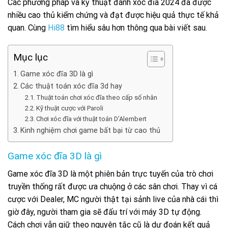
Các phương pháp và kỹ thuật đánh xóc đĩa 2024 đã được
nhiều cao thủ kiểm chứng và đạt được hiệu quả thực tế khả
quan. Cùng
Hi88
tìm hiểu sâu hơn thông qua bài viết sau.
Mục lục
Game xóc đĩa 3D là gì
Các thuật toán xóc đĩa 3d hay
Thuật toán chơi xóc đĩa theo cấp số nhân
Kỹ thuật cược với Paroli
Chơi xóc đĩa với thuật toán D’Alembert
Kinh nghiệm chơi game bất bại từ cao thủ
Game xóc đĩa 3D là gì
Game xóc đĩa 3D là một phiên bản trực tuyến của trò chơi
truyền thống rất được ưa chuộng ở các sân chơi. Thay vì cá
cược với Dealer, MC người thật tại sảnh live của nhà cái thì
giờ đây, người tham gia sẽ đấu trí với máy 3D tự động.
Cách chơi vẫn giữ theo nguyên tắc cũ là dự đoán kết quả