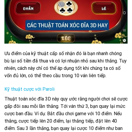
Ưu điểm của kỹ thuật cấp số nhận đó là bạn nhanh chóng
bù lại số tiền đã thua và có lợi nhuận nhỏ sau khi thắng. Tuy
nhiên, cách này chỉ có thể áp dụng tốt khi chúng ta có số
vốn đủ lớn, có thể theo cầu trong 10 ván liên tiếp.
Kỹ thuật cược với Paroli
Thuật toán xóc đĩa 3D này quy ước rằng người chơi sẽ cược
gấp đôi sau mỗi lần thắng. Tới ván thứ 3, bạn quay lại mức
cược ban đầu. Ví dụ: Bắt đầu chơi game với 10 điểm. Nếu
thắng, cược tiếp lên 20 điểm, lại thắng tiếp, đặt lên 40
điểm. Sau 3 lần thắng, bạn quay lại cược 10 điểm như ban