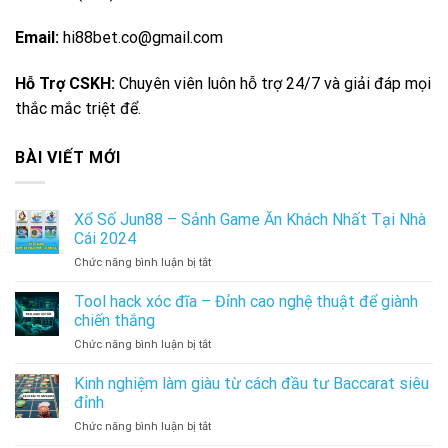
Email:
hi88bet.co@gmail.com
Hỗ Trợ CSKH:
Chuyên viên luôn hỗ trợ 24/7 và giải đáp mọi
thắc mắc triệt để.
BÀI VIẾT MỚI
Xổ Số Jun88 – Sảnh Game Ăn Khách Nhất Tại Nhà
Cái 2024
ở
Chức năng bình luận bị tắt
Xổ
Số
Tool hack xóc đĩa – Đỉnh cao nghệ thuật để giành
Jun88
chiến thắng
–
ở
Chức năng bình luận bị tắt
Sảnh
Tool
Game
hack
Kinh nghiệm làm giàu từ cách đầu tư Baccarat siêu
Ăn
xóc
Khách
đỉnh
đĩa
Nhất
ở
Chức năng bình luận bị tắt
–
Tại
Kinh
Đỉnh