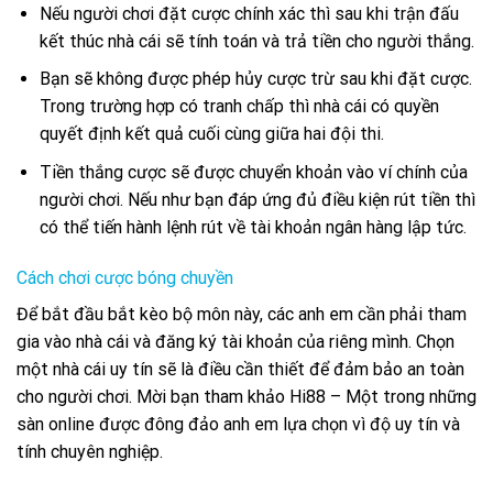
Nếu người chơi đặt cược chính xác thì sau khi trận đấu
kết thúc nhà cái sẽ tính toán và trả tiền cho người thắng.
Bạn sẽ không được phép hủy cược trừ sau khi đặt cược.
Trong trường hợp có tranh chấp thì nhà cái có quyền
quyết định kết quả cuối cùng giữa hai đội thi.
Tiền thắng cược sẽ được chuyển khoản vào ví chính của
người chơi. Nếu như bạn đáp ứng đủ điều kiện rút tiền thì
có thể tiến hành lệnh rút về tài khoản ngân hàng lập tức.
Cách chơi cược bóng chuyền
Để bắt đầu bắt kèo bộ môn này, các anh em cần phải tham
gia vào nhà cái và đăng ký tài khoản của riêng mình. Chọn
một nhà cái uy tín sẽ là điều cần thiết để đảm bảo an toàn
cho người chơi. Mời bạn tham khảo Hi88 – Một trong những
sàn online được đông đảo anh em lựa chọn vì độ uy tín và
tính chuyên nghiệp.