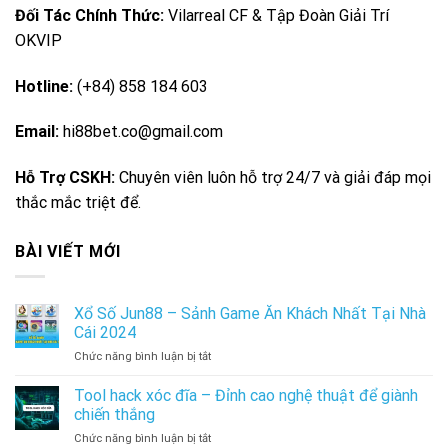
Đối Tác Chính Thức:
Vilarreal CF & Tập Đoàn Giải Trí
OKVIP
Hotline:
(+84) 858 184 603
Email:
hi88bet.co@gmail.com
Hỗ Trợ CSKH:
Chuyên viên luôn hỗ trợ 24/7 và giải đáp mọi
thắc mắc triệt để.
BÀI VIẾT MỚI
Xổ Số Jun88 – Sảnh Game Ăn Khách Nhất Tại Nhà
Cái 2024
ở
Chức năng bình luận bị tắt
Xổ
Số
Tool hack xóc đĩa – Đỉnh cao nghệ thuật để giành
Jun88
chiến thắng
–
ở
Chức năng bình luận bị tắt
Sảnh