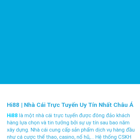
Hi88 | Nhà Cái Trực Tuyến Uy Tín Nhất Châu Á
Hi88
là một nhà cái trực tuyến được đông đảo khách
hàng lựa chọn và tin tưởng bởi sự uy tín sau bao năm
xây dựng. Nhà cái cung cấp sản phẩm dịch vụ hàng đầu
như cá cược thể thao, casino, nổ hũ,... Hệ thống CSKH