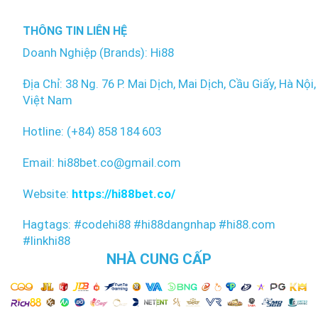
THÔNG TIN LIÊN HỆ
Doanh Nghiệp (Brands): Hi88
Địa Chỉ: 38 Ng. 76 P. Mai Dịch, Mai Dịch, Cầu Giấy, Hà Nội,
Việt Nam
Hotline: (+84) 858 184 603
Email: hi88bet.co@gmail.com
Website:
https://hi88bet.co/
Hagtags: #codehi88 #hi88dangnhap #hi88.com
#linkhi88
NHÀ CUNG CẤP