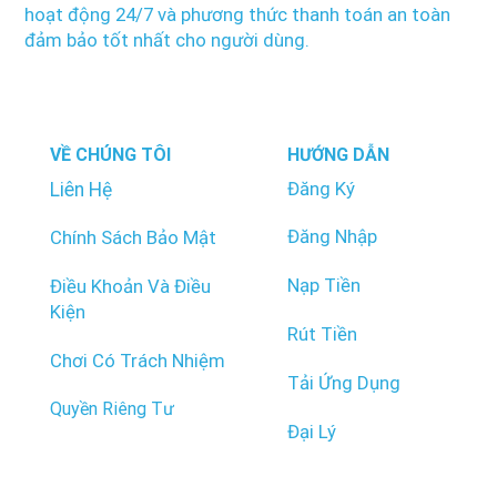
hoạt động 24/7 và phương thức thanh toán an toàn
đảm bảo tốt nhất cho người dùng.
VỀ CHÚNG TÔI
HƯỚNG DẪN
Đăng Ký
Liên Hệ
Đăng Nhập
Chính Sách Bảo Mật
Nạp Tiền
Điều Khoản Và Điều
Kiện
Rút Tiền
Chơi Có Trách Nhiệm
Tải Ứng Dụng
Quyền Riêng Tư
Đại Lý