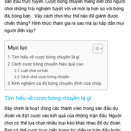
sàn đấu trực tuyến. Cược bóng chuyền mang đến cho người
chơi những trải nghiệm tuyệt vời và mới lạ hơn so với bóng
đá, bóng bàn… Vậy cách chơi như thế nào để giành được
chiến thắng? Hình thức tham gia ra sao mà lại hấp dẫn mọi
người đến vậy?
Mục lục
Tìm hiểu về cược bóng chuyền là gì
Cách cược bóng chuyền hiệu quả cao
Luật chơi cơ bản
Cách chơi cược bóng chuyền
Kinh nghiệm cá độ bóng chuyền đỉnh của chóp
Tìm hiểu về cược bóng chuyền là gì
Đây chính là hoạt động các thành viên trong sàn đấu dự
đoán và đặt cược vào kết quả của những trận đấu. Người
chơi có thể lựa chọn nhiều loại kèo khác nhau để dự đoán.
Bạn có thể cược trực tiếp trong lúc diễn ra trận đấu hoặc