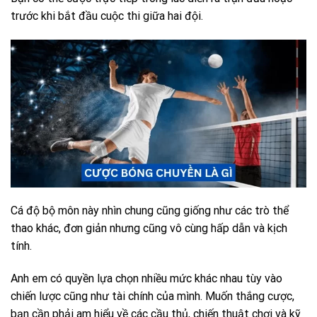
trước khi bắt đầu cuộc thi giữa hai đội.
Cá độ bộ môn này nhìn chung cũng giống như các trò thể
thao khác, đơn giản nhưng cũng vô cùng hấp dẫn và kịch
tính.
Anh em có quyền lựa chọn nhiều mức khác nhau tùy vào
chiến lược cũng như tài chính của mình. Muốn thắng cược,
bạn cần phải am hiểu về các cầu thủ, chiến thuật chơi và kỹ