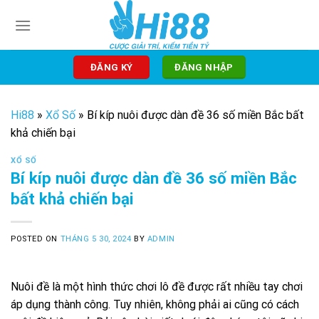
Skip
to
content
ĐĂNG KÝ
ĐĂNG NHẬP
Hi88
»
Xổ Số
»
Bí kíp nuôi được dàn đề 36 số miền Bắc bất
khả chiến bại
XỔ SỐ
Bí kíp nuôi được dàn đề 36 số miền Bắc
bất khả chiến bại
POSTED ON
THÁNG 5 30, 2024
BY
ADMIN
Nuôi đề là một hình thức chơi lô đề được rất nhiều tay chơi
áp dụng thành công. Tuy nhiên, không phải ai cũng có cách