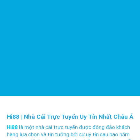
Hi88 | Nhà Cái Trực Tuyến Uy Tín Nhất Châu Á
Hi88
là một nhà cái trực tuyến được đông đảo khách
hàng lựa chọn và tin tưởng bởi sự uy tín sau bao năm