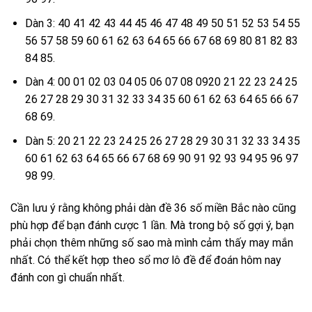
Dàn 3: 40 41 42 43 44 45 46 47 48 49 50 51 52 53 54 55
56 57 58 59 60 61 62 63 64 65 66 67 68 69 80 81 82 83
84 85.
Dàn 4: 00 01 02 03 04 05 06 07 08 0920 21 22 23 24 25
26 27 28 29 30 31 32 33 34 35 60 61 62 63 64 65 66 67
68 69.
Dàn 5: 20 21 22 23 24 25 26 27 28 29 30 31 32 33 34 35
60 61 62 63 64 65 66 67 68 69 90 91 92 93 94 95 96 97
98 99.
Cần lưu ý rằng không phải dàn đề 36 số miền Bắc nào cũng
phù hợp để bạn đánh cược 1 lần. Mà trong bộ số gợi ý, bạn
phải chọn thêm những số sao mà mình cảm thấy may mắn
nhất. Có thể kết hợp theo sổ mơ lô đề để đoán hôm nay
đánh con gì chuẩn nhất.