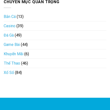
xí
CHUYÊN MỤC QUAN TRỌNG
Ăn
ngầu
Sập
từ
Nhà
A
Cái
Bắn Cá
(13)
đến
Z
Casino
(39)
cho
tân
binh
Đá Gà
(49)
mới
tham
Game Bài
(44)
gia
Khuyến Mãi
(6)
Thể Thao
(46)
Xổ Số
(84)