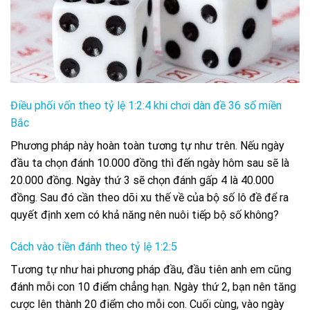
Điều phối vốn theo tỷ lệ 1:2:4 khi chơi dàn đề 36 số miền
Bắc
Phương pháp này hoàn toàn tương tự như trên. Nếu ngày
đầu ta chọn đánh 10.000 đồng thì đến ngày hôm sau sẽ là
20.000 đồng. Ngày thứ 3 sẽ chọn đánh gấp 4 là 40.000
đồng. Sau đó cần theo dõi xu thế về của bộ số lô đề để ra
quyết định xem có khả năng nên nuôi tiếp bộ số không?
Cách vào tiền đánh theo tỷ lệ 1:2:5
Tương tự như hai phương pháp đầu, đầu tiên anh em cũng
đánh mỗi con 10 điểm chẳng hạn. Ngày thứ 2, bạn nên tăng
cược lên thành 20 điểm cho mỗi con. Cuối cùng, vào ngày