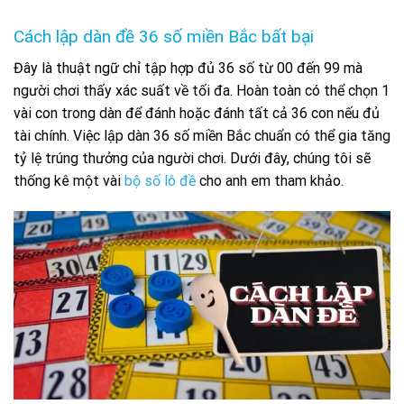
Cách lập dàn đề 36 số miền Bắc bất bại
Đây là thuật ngữ chỉ tập hợp đủ 36 số từ 00 đến 99 mà
người chơi thấy xác suất về tối đa. Hoàn toàn có thể chọn 1
vài con trong dàn để đánh hoặc đánh tất cả 36 con nếu đủ
tài chính. Việc lập dàn 36 số miền Bắc chuẩn có thể gia tăng
tỷ lệ trúng thưởng của người chơi. Dưới đây, chúng tôi sẽ
thống kê một vài
bộ số lô đề
cho anh em tham khảo.