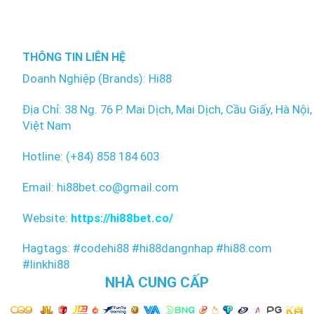
THÔNG TIN LIÊN HỆ
Doanh Nghiệp (Brands): Hi88
Địa Chỉ: 38 Ng. 76 P. Mai Dịch, Mai Dịch, Cầu Giấy, Hà Nội,
Việt Nam
Hotline: (+84) 858 184 603
Email: hi88bet.co@gmail.com
Website:
https://hi88bet.co/
Hagtags: #codehi88 #hi88dangnhap #hi88.com
#linkhi88
NHÀ CUNG CẤP