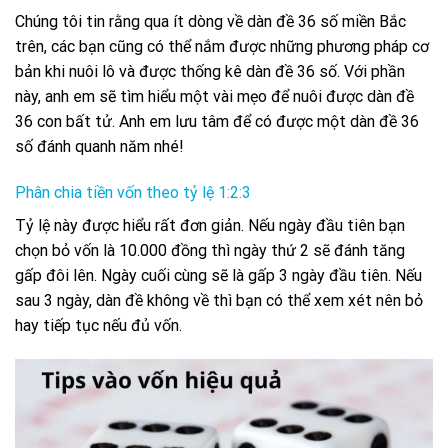
Chúng tôi tin rằng qua ít dòng về dàn đề 36 số miền Bắc
trên, các bạn cũng có thể nắm được những phương pháp cơ
bản khi nuôi lô và được thống kê dàn đề 36 số. Với phần
này, anh em sẽ tìm hiểu một vài mẹo để nuôi được dàn đề
36 con bất tử. Anh em lưu tâm để có được một dàn đề 36
số đánh quanh năm nhé!
Phân chia tiền vốn theo tỷ lệ 1:2:3
Tỷ lệ này được hiểu rất đơn giản. Nếu ngày đầu tiên bạn
chọn bỏ vốn là 10.000 đồng thì ngày thứ 2 sẽ đánh tăng
gấp đôi lên. Ngày cuối cùng sẽ là gấp 3 ngày đầu tiên. Nếu
sau 3 ngày, dàn đề không về thì bạn có thể xem xét nên bỏ
hay tiếp tục nếu đủ vốn.