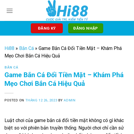
Skip
to
content
ĐĂNG KÝ
ĐĂNG NHẬP
Hi88
»
Bắn Cá
»
Game Bắn Cá Đổi Tiền Mặt – Khám Phá
Mẹo Chơi Bắn Cá Hiệu Quả
BẮN CÁ
Game Bắn Cá Đổi Tiền Mặt – Khám Phá
Mẹo Chơi Bắn Cá Hiệu Quả
POSTED ON
THÁNG 12 26, 2023
BY
ADMIN
Luật chơi của game bắn cá đổi tiền mặt không có gì khác
biệt so với phiên bản truyền thống. Người chơi chỉ cần sử