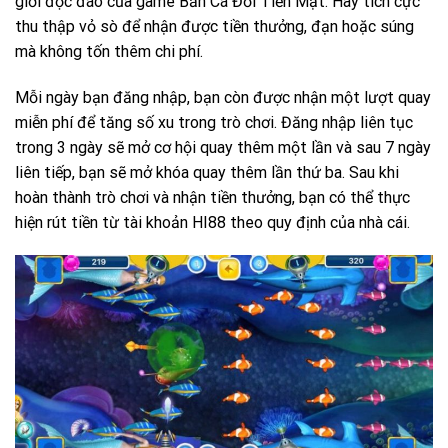
giới độc đáo của game Bắn Cá Đổi Tiền Mặt. Hãy tích cực
thu thập vỏ sò để nhận được tiền thưởng, đạn hoặc súng
mà không tốn thêm chi phí.
Mỗi ngày bạn đăng nhập, bạn còn được nhận một lượt quay
miễn phí để tăng số xu trong trò chơi. Đăng nhập liên tục
trong 3 ngày sẽ mở cơ hội quay thêm một lần và sau 7 ngày
liên tiếp, bạn sẽ mở khóa quay thêm lần thứ ba. Sau khi
hoàn thành trò chơi và nhận tiền thưởng, bạn có thể thực
hiện rút tiền từ tài khoản HI88 theo quy định của nhà cái.