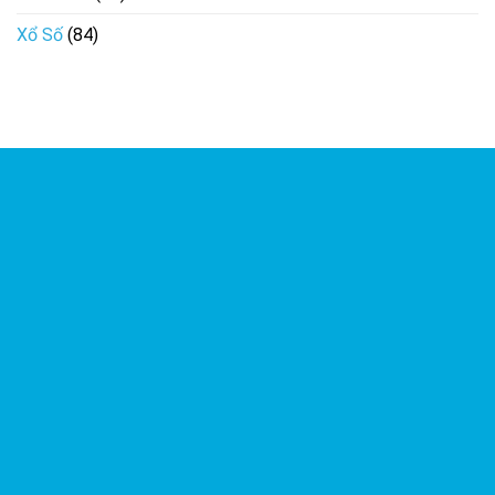
Xổ Số
(84)