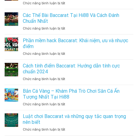
ở
Chức năng bình luận bị tắt
đĩa
siêu
Cách
hiệu
đỉnh
Đọc
Các Thế Bài Baccarat Tại Hi88 Và Cách Đánh
quả
Vị
cho
Chuẩn Nhất
Xóc
người
ở
Chức năng bình luận bị tắt
Đĩa
mới
Các
Hiệu
bắt
Thế
Phần mềm hack Baccarat: Khái niệm, ưu và nhược
Quả
đầu
Bài
Với
điểm
Baccarat
Nhà
ở
Chức năng bình luận bị tắt
Tại
Cái
Phần
Hi88
Hi88
mềm
Cách tính điểm Baccarat: Hướng dẫn tính cực
Và
Uy
hack
Cách
chuẩn 2024
Tín
Baccarat:
Đánh
ở
Chức năng bình luận bị tắt
Khái
Chuẩn
Cách
niệm,
Nhất
tính
Bắn Cá Vàng – Khám Phá Trò Chơi Săn Cá Ấn
ưu
điểm
và
Tượng Nhất Tại Hi88
Baccarat:
nhược
ở
Chức năng bình luận bị tắt
Hướng
điểm
Bắn
dẫn
Cá
Luật chơi Baccarat và những quy tắc quan trọng
tính
Vàng
cực
nên biết
–
chuẩn
ở
Chức năng bình luận bị tắt
Khám
2024
Luật
Phá