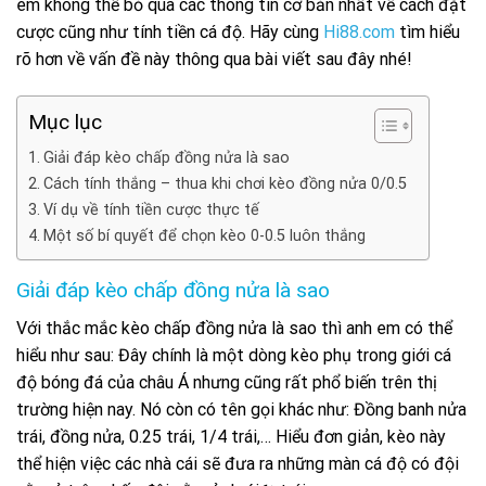
em không thể bỏ qua các thông tin cơ bản nhất về cách đặt
cược cũng như tính tiền cá độ. Hãy cùng
Hi88.com
tìm hiểu
rõ hơn về vấn đề này thông qua bài viết sau đây nhé!
Mục lục
Giải đáp kèo chấp đồng nửa là sao
Cách tính thắng – thua khi chơi kèo đồng nửa 0/0.5
Ví dụ về tính tiền cược thực tế
Một số bí quyết để chọn kèo 0-0.5 luôn thắng
Giải đáp kèo chấp đồng nửa là sao
Với thắc mắc kèo chấp đồng nửa là sao thì anh em có thể
hiểu như sau: Đây chính là một dòng kèo phụ trong giới cá
độ bóng đá của châu Á nhưng cũng rất phổ biến trên thị
trường hiện nay. Nó còn có tên gọi khác như: Đồng banh nửa
trái, đồng nửa, 0.25 trái, 1/4 trái,… Hiểu đơn giản, kèo này
thể hiện việc các nhà cái sẽ đưa ra những màn cá độ có đội