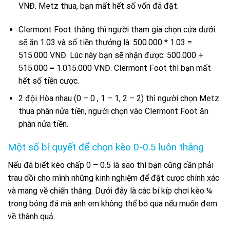
VNĐ. Metz thua, bạn mất hết số vốn đã đặt.
Clermont Foot thắng thì người tham gia chọn cửa dưới
sẽ ăn 1.03 và số tiền thưởng là: 500.000 * 1.03 =
515.000 VNĐ. Lúc này bạn sẽ nhận được: 500.000 +
515.000 = 1.015.000 VNĐ. Clermont Foot thì bạn mất
hết số tiền cược.
2 đội Hòa nhau (0 – 0 , 1 – 1, 2 – 2) thì người chọn Metz
thua phân nửa tiền, người chọn vào Clermont Foot ăn
phân nửa tiền.
Một số bí quyết để chọn kèo 0-0.5 luôn thắng
Nếu đã biết kèo chấp 0 – 0.5 là sao thì bạn cũng cần phải
trau dồi cho mình những kinh nghiệm để đặt cược chính xác
và mang về chiến thắng. Dưới đây là các bí kíp chơi kèo ¼
trong bóng đá mà anh em không thể bỏ qua nếu muốn đem
về thành quả: