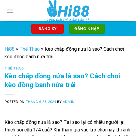
Skip
to
content
ĐĂNG KÝ
ĐĂNG NHẬP
Hi88
»
Thể Thao
»
Kèo chấp đồng nửa là sao? Cách chơi
kèo đồng banh nửa trái
THỂ THAO
Kèo chấp đồng nửa là sao? Cách chơi
kèo đồng banh nửa trái
POSTED ON
THÁNG 6 28, 2024
BY
ADMIN
Kèo chấp đồng nửa là sao? Tại sao lại có nhiều người lại
thích soi cầu 1/4 quả? Khi tham gia vào trò chơi này thì anh