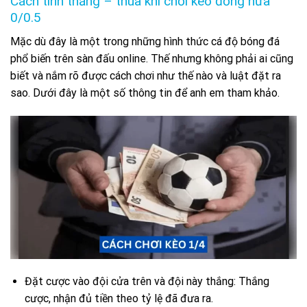
Cách tính thắng – thua khi chơi kèo đồng nửa
0/0.5
Mặc dù đây là một trong những hình thức cá độ bóng đá
phổ biến trên sàn đấu online. Thế nhưng không phải ai cũng
biết và nắm rõ được cách chơi như thế nào và luật đặt ra
sao. Dưới đây là một số thông tin để anh em tham khảo.
Đặt cược vào đội cửa trên và đội này thắng: Thắng
cược, nhận đủ tiền theo tỷ lệ đã đưa ra.