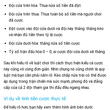
Đội cửa trên hòa: Thua nửa số tiền đã đặt.
Đội cửa trên thua: Thua toàn bộ số tiền mà người chơi
đã cược.
Đặt cược vào đội cửa dưới và đội này thắng: thắng kèo
và nhận đủ tiền theo tỷ lệ cược.
Đội cửa dưới hòa: thắng nửa số tiền cược.
Tỷ số trận đấu hòa 0 – 0, ai cược đội cửa dưới sẽ thắng.
Sau khi hiểu rõ về luật chơi thì cách thực hiện kiểu cá cược
này cũng vô cùng đơn giản. Nhìn chung nó cũng chính là quy
luật mà bạn cần phải nắm rõ. Kèo chấp nửa trái có thể được
áp dụng trong trận chiến mà sức mạnh, phong độ và đẳng
cấp của cả 2 đội tham gia thi đấu đều ngang nhau.
Ví dụ về tính tiền cược thực tế
Để hiểu rõ hơn, bạn hãy xem thêm hình ảnh bên dưới: