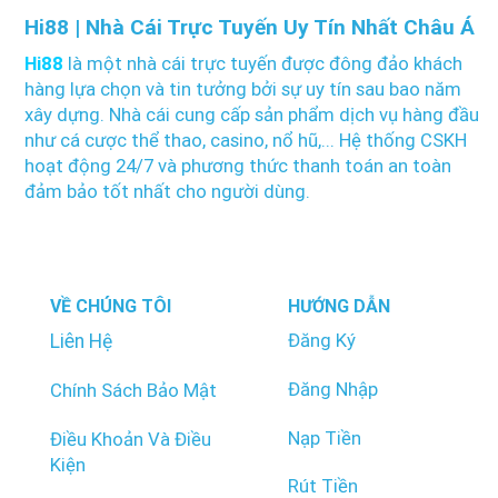
Hi88 | Nhà Cái Trực Tuyến Uy Tín Nhất Châu Á
Hi88
là một nhà cái trực tuyến được đông đảo khách
hàng lựa chọn và tin tưởng bởi sự uy tín sau bao năm
xây dựng. Nhà cái cung cấp sản phẩm dịch vụ hàng đầu
như cá cược thể thao, casino, nổ hũ,... Hệ thống CSKH
hoạt động 24/7 và phương thức thanh toán an toàn
đảm bảo tốt nhất cho người dùng.
VỀ CHÚNG TÔI
HƯỚNG DẪN
Đăng Ký
Liên Hệ
Đăng Nhập
Chính Sách Bảo Mật
Nạp Tiền
Điều Khoản Và Điều
Kiện
Rút Tiền