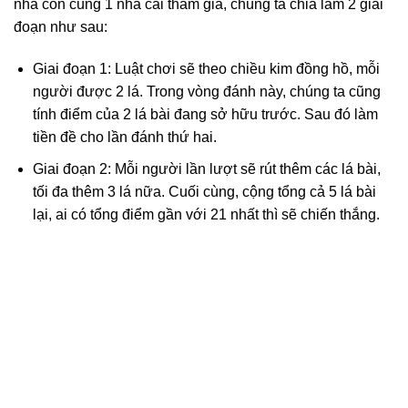
nhà con cùng 1 nhà cái tham gia, chúng ta chia làm 2 giai
đoạn như sau:
Giai đoạn 1: Luật chơi sẽ theo chiều kim đồng hồ, mỗi
người được 2 lá. Trong vòng đánh này, chúng ta cũng
tính điểm của 2 lá bài đang sở hữu trước. Sau đó làm
tiền đề cho lần đánh thứ hai.
Giai đoạn 2: Mỗi người lần lượt sẽ rút thêm các lá bài,
tối đa thêm 3 lá nữa. Cuối cùng, cộng tổng cả 5 lá bài
lại, ai có tổng điểm gần với 21 nhất thì sẽ chiến thắng.