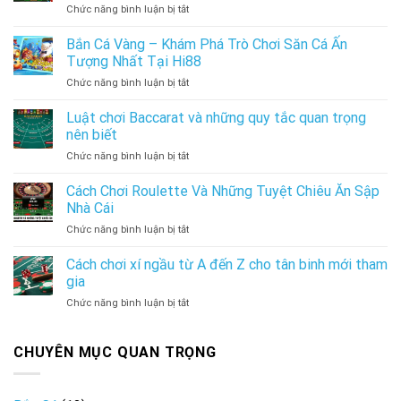
ở
Chức năng bình luận bị tắt
Khái
Chuẩn
Cách
niệm,
Nhất
tính
Bắn Cá Vàng – Khám Phá Trò Chơi Săn Cá Ấn
ưu
điểm
và
Tượng Nhất Tại Hi88
Baccarat:
nhược
ở
Chức năng bình luận bị tắt
Hướng
điểm
Bắn
dẫn
Cá
Luật chơi Baccarat và những quy tắc quan trọng
tính
Vàng
cực
nên biết
–
chuẩn
ở
Chức năng bình luận bị tắt
Khám
2024
Luật
Phá
chơi
Cách Chơi Roulette Và Những Tuyệt Chiêu Ăn Sập
Trò
Baccarat
Chơi
Nhà Cái
và
Săn
ở
Chức năng bình luận bị tắt
những
Cá
Cách
quy
Ấn
Chơi
Cách chơi xí ngầu từ A đến Z cho tân binh mới tham
tắc
Tượng
Roulette
quan
gia
Nhất
Và
trọng
Tại
ở
Chức năng bình luận bị tắt
Những
nên
Hi88
Cách
Tuyệt
biết
chơi
Chiêu
xí
CHUYÊN MỤC QUAN TRỌNG
Ăn
ngầu
Sập
từ
Nhà
A
Cái