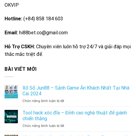
OKVIP
Hotline:
(+84) 858 184 603
Email:
hi88bet.co@gmail.com
Hỗ Trợ CSKH:
Chuyên viên luôn hỗ trợ 24/7 và giải đáp mọi
thắc mắc triệt để.
BÀI VIẾT MỚI
Xổ Số Jun88 – Sảnh Game Ăn Khách Nhất Tại Nhà
Cái 2024
ở
Chức năng bình luận bị tắt
Xổ
Số
Tool hack xóc đĩa – Đỉnh cao nghệ thuật để giành
Jun88
chiến thắng
–
ở
Chức năng bình luận bị tắt
Sảnh
Tool
Game
hack