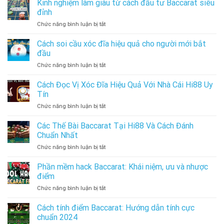
Kinh nghiệm làm giàu từ cách đầu tư Baccarat siêu
Ăn
xóc
Khách
đỉnh
đĩa
Nhất
ở
Chức năng bình luận bị tắt
–
Tại
Kinh
Đỉnh
Nhà
nghiệm
Cách soi cầu xóc đĩa hiệu quả cho người mới bắt
cao
Cái
làm
nghệ
đầu
2024
giàu
thuật
ở
Chức năng bình luận bị tắt
từ
để
Cách
cách
giành
soi
Cách Đọc Vị Xóc Đĩa Hiệu Quả Với Nhà Cái Hi88 Uy
đầu
chiến
cầu
tư
Tín
thắng
xóc
Baccarat
ở
Chức năng bình luận bị tắt
đĩa
siêu
Cách
hiệu
đỉnh
Đọc
Các Thế Bài Baccarat Tại Hi88 Và Cách Đánh
quả
Vị
cho
Chuẩn Nhất
Xóc
người
ở
Chức năng bình luận bị tắt
Đĩa
mới
Các
Hiệu
bắt
Thế
Phần mềm hack Baccarat: Khái niệm, ưu và nhược
Quả
đầu
Bài
Với
điểm
Baccarat
Nhà
ở
Chức năng bình luận bị tắt
Tại
Cái
Phần
Hi88
Hi88
mềm
Cách tính điểm Baccarat: Hướng dẫn tính cực
Và
Uy
hack
Cách
chuẩn 2024
Tín
Baccarat:
Đánh