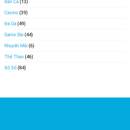
Bắn Cá
(13)
đến
Z
Casino
(39)
cho
tân
binh
Đá Gà
(49)
mới
tham
Game Bài
(44)
gia
Khuyến Mãi
(6)
Thể Thao
(46)
Xổ Số
(84)