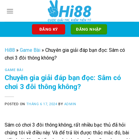
Skip
to
content
ĐĂNG KÝ
ĐĂNG NHẬP
Hi88
»
Game Bài
»
Chuyên gia giải đáp bạn đọc: Sâm có
chơi 3 đôi thông không?
GAME BÀI
Chuyên gia giải đáp bạn đọc: Sâm có
chơi 3 đôi thông không?
POSTED ON
THÁNG 6 17, 2024
BY
ADMIN
Sâm có chơi 3 đôi thông không, rất nhiều bạc thủ đã hỏi
chúng tôi về điều này. Và để trả lời được thắc mắc đó, bài