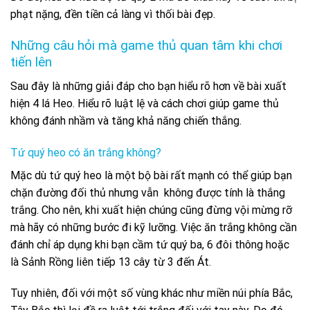
phạt nặng, đền tiền cả làng vì thối bài đẹp.
Những câu hỏi mà game thủ quan tâm khi chơi
tiến lên
Sau đây là những giải đáp cho bạn hiểu rõ hơn về bài xuất
hiện 4 lá Heo. Hiểu rõ luật lệ và cách chơi giúp game thủ
không đánh nhầm và tăng khả năng chiến thắng.
Tứ quý heo có ăn trắng không?
Mặc dù tứ quý heo là một bộ bài rất mạnh có thể giúp bạn
chặn đường đối thủ nhưng vẫn không được tính là thắng
trắng. Cho nên, khi xuất hiện chúng cũng đừng vội mừng rỡ
mà hãy có những bước đi kỹ lưỡng. Việc ăn trắng không cần
đánh chỉ áp dụng khi bạn cầm tứ quý ba, 6 đôi thông hoặc
là Sảnh Rồng liên tiếp 13 cây từ 3 đến Át.
Tuy nhiên, đối với một số vùng khác như miền núi phía Bắc,