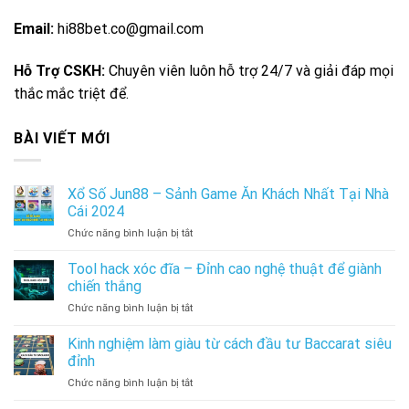
Email:
hi88bet.co@gmail.com
Hỗ Trợ CSKH:
Chuyên viên luôn hỗ trợ 24/7 và giải đáp mọi
thắc mắc triệt để.
BÀI VIẾT MỚI
Xổ Số Jun88 – Sảnh Game Ăn Khách Nhất Tại Nhà
Cái 2024
ở
Chức năng bình luận bị tắt
Xổ
Số
Tool hack xóc đĩa – Đỉnh cao nghệ thuật để giành
Jun88
chiến thắng
–
ở
Chức năng bình luận bị tắt
Sảnh
Tool
Game
hack
Kinh nghiệm làm giàu từ cách đầu tư Baccarat siêu
Ăn
xóc
Khách
đỉnh
đĩa
Nhất
ở
Chức năng bình luận bị tắt
–
Tại
Kinh
Đỉnh
Nhà