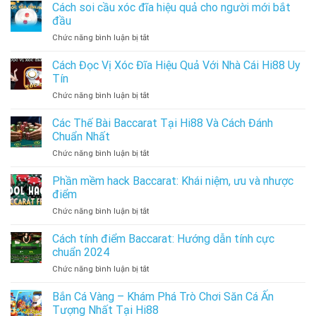
nghiệm
Cách soi cầu xóc đĩa hiệu quả cho người mới bắt
cao
Cái
làm
nghệ
đầu
2024
giàu
thuật
ở
Chức năng bình luận bị tắt
từ
để
Cách
cách
giành
soi
Cách Đọc Vị Xóc Đĩa Hiệu Quả Với Nhà Cái Hi88 Uy
đầu
chiến
cầu
tư
Tín
thắng
xóc
Baccarat
ở
Chức năng bình luận bị tắt
đĩa
siêu
Cách
hiệu
đỉnh
Đọc
Các Thế Bài Baccarat Tại Hi88 Và Cách Đánh
quả
Vị
cho
Chuẩn Nhất
Xóc
người
ở
Chức năng bình luận bị tắt
Đĩa
mới
Các
Hiệu
bắt
Thế
Phần mềm hack Baccarat: Khái niệm, ưu và nhược
Quả
đầu
Bài
Với
điểm
Baccarat
Nhà
ở
Chức năng bình luận bị tắt
Tại
Cái
Phần
Hi88
Hi88
mềm
Cách tính điểm Baccarat: Hướng dẫn tính cực
Và
Uy
hack
Cách
chuẩn 2024
Tín
Baccarat:
Đánh
ở
Chức năng bình luận bị tắt
Khái
Chuẩn
Cách
niệm,
Nhất
tính
Bắn Cá Vàng – Khám Phá Trò Chơi Săn Cá Ấn
ưu
điểm
và
Tượng Nhất Tại Hi88