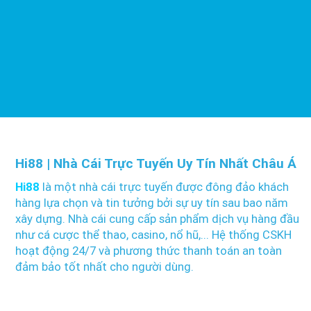
Hi88 | Nhà Cái Trực Tuyến Uy Tín Nhất Châu Á
Hi88
là một nhà cái trực tuyến được đông đảo khách
hàng lựa chọn và tin tưởng bởi sự uy tín sau bao năm
xây dựng. Nhà cái cung cấp sản phẩm dịch vụ hàng đầu
như cá cược thể thao, casino, nổ hũ,... Hệ thống CSKH
hoạt động 24/7 và phương thức thanh toán an toàn
đảm bảo tốt nhất cho người dùng.