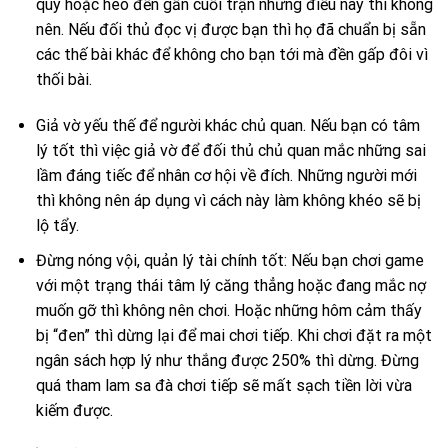
quý hoặc heo đến gần cuối trận nhưng điều này thì không
nên. Nếu đối thủ đọc vị được bạn thì họ đã chuẩn bị sẵn
các thế bài khác để không cho bạn tới mà đền gấp đôi vì
thối bài.
Giả vờ yếu thế để người khác chủ quan. Nếu bạn có tâm
lý tốt thì việc giả vờ để đối thủ chủ quan mắc những sai
lầm đáng tiếc để nhân cơ hội về đích. Những người mới
thì không nên áp dụng vì cách này làm không khéo sẽ bị
lộ tẩy.
Đừng nóng vội, quản lý tài chính tốt: Nếu bạn chơi game
với một trạng thái tâm lý căng thẳng hoặc đang mắc nợ
muốn gỡ thì không nên chơi. Hoặc những hôm cảm thấy
bị “đen” thì dừng lại để mai chơi tiếp. Khi chơi đặt ra một
ngân sách hợp lý như thắng được 250% thì dừng. Đừng
quá tham lam sa đà chơi tiếp sẽ mất sạch tiền lời vừa
kiếm được.