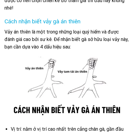
được có nên chọn chiến kê đó tham gia thi đấu hay không
nhé!
Cách nhận biết vảy gà án thiên
Vảy án thiên là một trong những loại quý hiếm và được
đánh giá cao bởi sư kê. Để nhận biết gà sở hữu loại vảy này,
bạn cần dựa vào 4 dấu hiệu sau:
Vị trí: nằm ở vị trí cao nhất trên cẳng chân gà, gần đầu