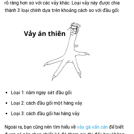
rõ ràng hơn so với các vảy khác. Loại vảy này được chia
thành 3 loại chính dựa trên khoảng cách so với đầu gối:
Loại 1: nằm ngay sát đầu gối.
Loại 2: cách đầu gối một hàng vảy.
Loại 3: cách đầu gối hai hàng vảy.
Ngoài ra, bạn cũng nên tìm hiểu về
vảy gà vấn cán
để biết