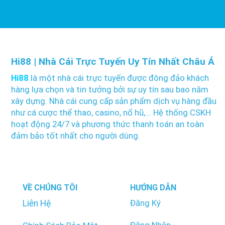
Hi88 | Nhà Cái Trực Tuyến Uy Tín Nhất Châu Á
Hi88
là một nhà cái trực tuyến được đông đảo khách
hàng lựa chọn và tin tưởng bởi sự uy tín sau bao năm
xây dựng. Nhà cái cung cấp sản phẩm dịch vụ hàng đầu
như cá cược thể thao, casino, nổ hũ,... Hệ thống CSKH
hoạt động 24/7 và phương thức thanh toán an toàn
đảm bảo tốt nhất cho người dùng.
VỀ CHÚNG TÔI
HƯỚNG DẪN
Đăng Ký
Liên Hệ