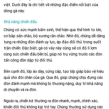
việt. Dưới đây là chi tiết về những đặc điểm nổi bật của
dòng gà này:
Khả năng chiến đấu
Chúng có sức mạnh bẩm sinh, thể hiện qua thể hình to lớn,
cơ bắp săn chắc, bộ xương rắn chắc. Nhờ đó, chúng dễ dàng
tung ra những đòn đánh uy lực, áp đảo đối thủ trong suốt
trận chiến. Đặc biệt, gà có vảy này cũng sẽ có độ lì lợm
cùng sức chiến đấu bền bỉ, giúp nó trụ vững trước các đòn
tấn công dồn dập từ đối thủ.
Bên cạnh đó, lớp áo dày, cứng cáp, tạo lớp giáp bảo vệ hiệu
quả cho đôi chân của gà. Qua đó, giúp chúng chịu đựng các
đòn đánh mạnh mà không bị thương nặng, duy trì khả năng
di chuyển và ra đòn.
Ngoài ra, chiến kê thường ra đòn nhanh, mạnh, chính xác,
khiến đối thủ không kịp trở tay. Chúng thường sử dụng các