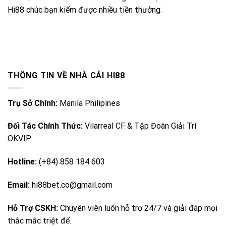
Hi88 chúc bạn kiếm được nhiều tiền thưởng.
THÔNG TIN VỀ NHÀ CÁI HI88
Trụ Sở Chính:
Manila Philipines
Đối Tác Chính Thức:
Vilarreal CF & Tập Đoàn Giải Trí
OKVIP
Hotline:
(+84) 858 184 603
Email:
hi88bet.co@gmail.com
Hỗ Trợ CSKH:
Chuyên viên luôn hỗ trợ 24/7 và giải đáp mọi
thắc mắc triệt để.