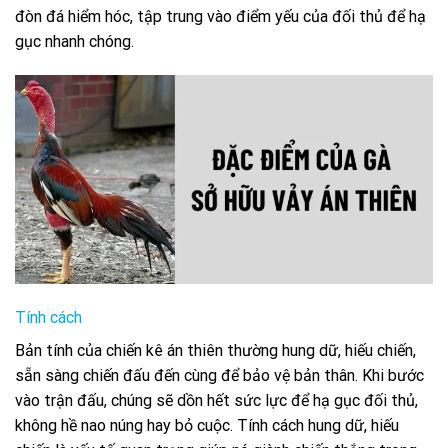
đòn đá hiểm hóc, tập trung vào điểm yếu của đối thủ để hạ
gục nhanh chóng.
Tính cách
Bản tính của chiến kê án thiên thường hung dữ, hiếu chiến,
sẵn sàng chiến đấu đến cùng để bảo vệ bản thân. Khi bước
vào trận đấu, chúng sẽ dồn hết sức lực để hạ gục đối thủ,
không hề nao núng hay bỏ cuộc. Tính cách hung dữ, hiếu