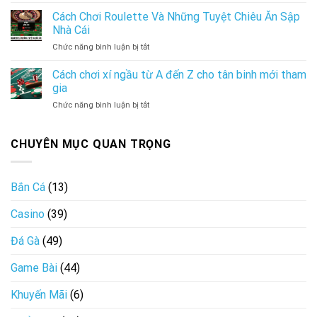
Luật
Phá
chơi
Cách Chơi Roulette Và Những Tuyệt Chiêu Ăn Sập
Trò
Baccarat
Chơi
Nhà Cái
và
Săn
ở
Chức năng bình luận bị tắt
những
Cá
Cách
quy
Ấn
Chơi
Cách chơi xí ngầu từ A đến Z cho tân binh mới tham
tắc
Tượng
Roulette
quan
gia
Nhất
Và
trọng
Tại
ở
Chức năng bình luận bị tắt
Những
nên
Hi88
Cách
Tuyệt
biết
chơi
Chiêu
xí
CHUYÊN MỤC QUAN TRỌNG
Ăn
ngầu
Sập
từ
Nhà
A
Cái
Bắn Cá
(13)
đến
Z
Casino
(39)
cho
tân
binh
Đá Gà
(49)
mới
tham
Game Bài
(44)
gia
Khuyến Mãi
(6)