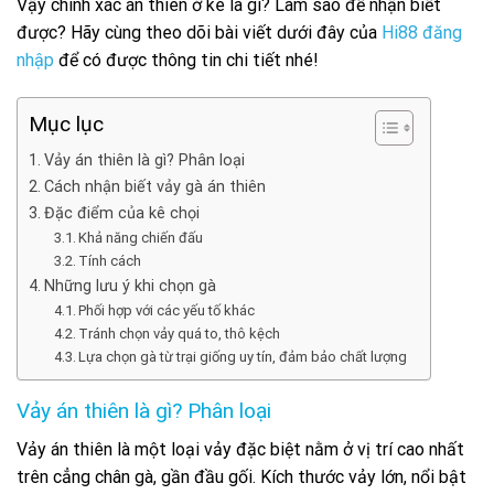
Vậy chính xác án thiên ở kê là gì? Làm sao để nhận biết
được? Hãy cùng theo dõi bài viết dưới đây của
Hi88 đăng
nhập
để có được thông tin chi tiết nhé!
Mục lục
Vảy án thiên là gì? Phân loại
Cách nhận biết vảy gà án thiên
Đặc điểm của kê chọi
Khả năng chiến đấu
Tính cách
Những lưu ý khi chọn gà
Phối hợp với các yếu tố khác
Tránh chọn vảy quá to, thô kệch
Lựa chọn gà từ trại giống uy tín, đảm bảo chất lượng
Vảy án thiên là gì? Phân loại
Vảy án thiên là một loại vảy đặc biệt nằm ở vị trí cao nhất
trên cẳng chân gà, gần đầu gối. Kích thước vảy lớn, nổi bật