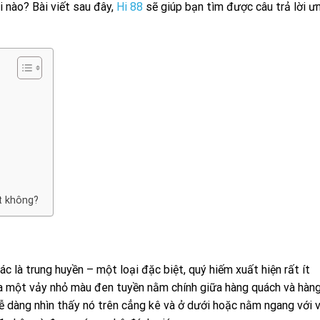
i nào? Bài viết sau đây,
Hi 88
sẽ giúp bạn tìm được câu trả lời ư
t không?
c là trung huyền – một loại đặc biệt, quý hiếm xuất hiện rất ít
ua một vảy nhỏ màu đen tuyền nằm chính giữa hàng quách và hàn
dễ dàng nhìn thấy nó trên cẳng kê và ở dưới hoặc nằm ngang với v