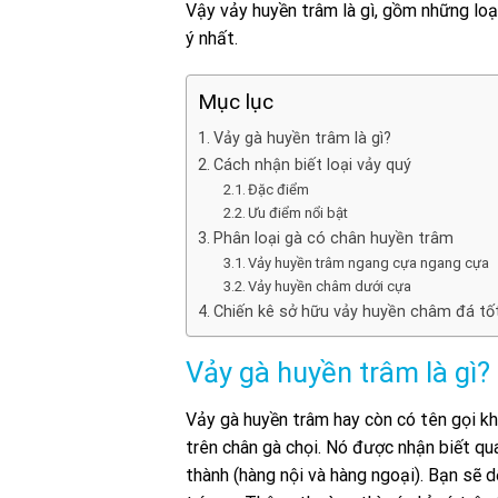
Vậy vảy huyền trâm là gì, gồm những loạ
ý nhất.
Mục lục
Vảy gà huyền trâm là gì?
Cách nhận biết loại vảy quý
Đặc điểm
Ưu điểm nổi bật
Phân loại gà có chân huyền trâm
Vảy huyền trâm ngang cựa ngang cựa
Vảy huyền châm dưới cựa
Chiến kê sở hữu vảy huyền châm đá tố
Vảy gà huyền trâm là gì?
Vảy gà huyền trâm hay còn có tên gọi khá
trên chân gà chọi. Nó được nhận biết q
thành (hàng nội và hàng ngoại). Bạn sẽ 