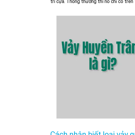
trí cựa. Thông thường thì nó chỉ có trên
Cách nhận biết loại vảy 