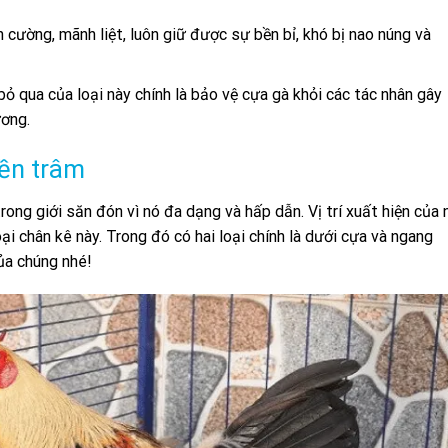
 cường, mãnh liệt, luôn giữ được sự bền bỉ, khó bị nao núng và
 qua của loại này chính là bảo vệ cựa gà khỏi các tác nhân gây
ương.
yền trâm
ng giới săn đón vì nó đa dạng và hấp dẫn. Vị trí xuất hiện của 
oại chân kê này. Trong đó có hai loại chính là dưới cựa và ngang
ủa chúng nhé!