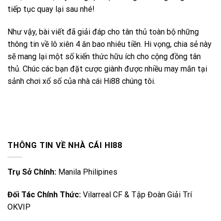
tiếp tục quay lại sau nhé!
Như vậy, bài viết đã giải đáp cho tân thủ toàn bộ những
thông tin về lô xiên 4 ăn bao nhiêu tiền. Hi vọng, chia sẻ này
sẽ mang lại một số kiến thức hữu ích cho cộng đồng tân
thủ. Chúc các bạn đặt cược giành được nhiều may mắn tại
sảnh chơi xổ số của nhà cái Hi88 chúng tôi.
THÔNG TIN VỀ NHÀ CÁI HI88
Trụ Sở Chính:
Manila Philipines
Đối Tác Chính Thức:
Vilarreal CF & Tập Đoàn Giải Trí
OKVIP