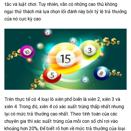
tắc và luật chơi. Tuy nhiên, vẫn có những cao thủ không
ngại thử thách mà lựa chọn lối đánh này bởi tỷ lệ trả thưởng
của nó cực kỳ cao.
Trên thực tế có 4 loại lô xiên phổ biến là xiên 2, xiên 3 và
xiên 4. Trong đó, xiên 4 có xác suất trúng thấp nhất nhưng
lại có mức trả thưởng cao nhất. Theo tính toán của các
chuyên gia thì xác suất trúng của mỗi con số chỉ rơi vào
khoảng hơn 20%, Để biết rõ hơn về mức trả thưởng của loại