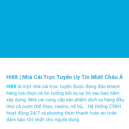
Hi88 | Nhà Cái Trực Tuyến Uy Tín Nhất Châu Á
Hi88
là một nhà cái trực tuyến được đông đảo khách
hàng lựa chọn và tin tưởng bởi sự uy tín sau bao năm
xây dựng. Nhà cái cung cấp sản phẩm dịch vụ hàng đầu
như cá cược thể thao, casino, nổ hũ,... Hệ thống CSKH
hoạt động 24/7 và phương thức thanh toán an toàn
đảm bảo tốt nhất cho người dùng.