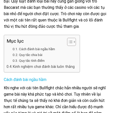
bại. Quy luật đánh loại bài này cũng gần giống với trò
Baccarat mà các bạn thường thấy ở các casino với các tụ
bài nhỏ để người chơi đặt cược. Trò chơi này còn được gọi
với một cái tên rất quen thuộc là Bullfight và có lối đánh
thú vị thu hút đông đảo cược thủ tham gia.
Mục lục
Cách đánh bài ngầu hầm
Quy tắc chia bài
Quy tắc tính điểm
Kinh nghiệm chơi đánh bài luôn thắng
Cách đánh bài ngầu hầm
Khi nghe với cái tên Bullfight chắc hẳn nhiều người sẽ nghĩ
game bài này khá phức tạp và khó chơi. Tuy nhiên về lại
thực tế chúng ta sẽ thấy nó khá đơn giản và còn cuốn hút
hơn rất nhiều tựa game khác. Chỉ cần hiểu được độ mạnh