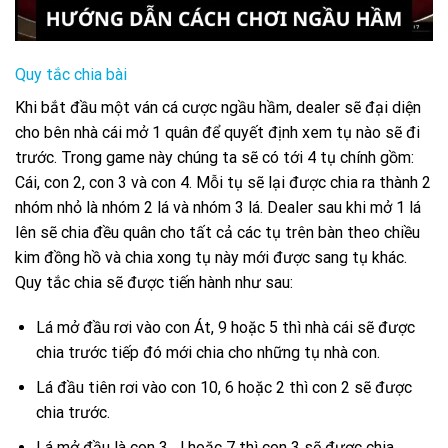
Quy tắc chia bài
Khi bắt đầu một ván cá cược ngầu hầm, dealer sẽ đại diện
cho bên nhà cái mở 1 quân để quyết định xem tụ nào sẽ đi
trước. Trong game này chúng ta sẽ có tới 4 tụ chính gồm:
Cái, con 2, con 3 và con 4. Mỗi tụ sẽ lại được chia ra thành 2
nhóm nhỏ là nhóm 2 lá và nhóm 3 lá. Dealer sau khi mở 1 lá
lên sẽ chia đều quân cho tất cả các tụ trên bàn theo chiều
kim đồng hồ và chia xong tụ này mới được sang tụ khác.
Quy tắc chia sẽ được tiến hành như sau:
Lá mở đầu rơi vào con Át, 9 hoặc 5 thì nhà cái sẽ được
chia trước tiếp đó mới chia cho những tụ nhà con.
Lá đầu tiên rơi vào con 10, 6 hoặc 2 thì con 2 sẽ được
chia trước.
Lá mở đầu là con 3, J hoặc 7 thì con 3 sẽ được chia