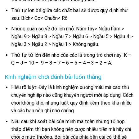
Thứ tự lớn bé giữa các chất bài sẽ được quy định như
sau: Bích< Cơ< Chuồn< Rô.
Những quân so về độ lớn nhỏ: Năm tây> Ngầu hầm >
Ngầu 9 > Ngầu 8 > Ngầu 7 > Ngầu 6 > Ngầu 5 > Ngầu 4 >
Ngầu 3 > Ngầu 2 > Ngầu 1 > Không ngầu.
Thứ tự từ lớn đến nhỏ của các lá trong trò chơi này: K –
Q – J – 10 – 9 – 8 – 7 – 6 – 5 – 4 – 3 – 2 – A.
Kinh nghiệm chơi đánh bài luôn thắng
Hiểu rõ luật: Đây là kinh nghiệm xương máu mà cao thủ
chuyên nghiệp nào cũng khuyên người mới áp dụng. Cách
chơi không khó, nhưng luật quy định kèm theo khá nhiều
và các bạn nên ghi nhớ chúng.
Nếu sau khi soát bài của mình mà toàn những tổ hợp
thấp điểm thì bạn không nên cược nhiều tiền mà hãy chỉ
chơi ở mức thường. Bởi bài của phía bên cái có thể sẽ