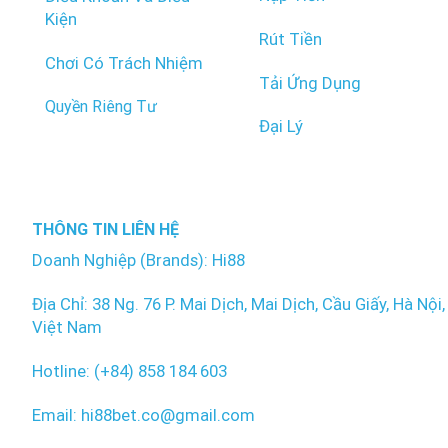
Kiện
Rút Tiền
Chơi Có Trách Nhiệm
Tải Ứng Dụng
Quyền Riêng Tư
Đại Lý
THÔNG TIN LIÊN HỆ
Doanh Nghiệp (Brands): Hi88
Địa Chỉ: 38 Ng. 76 P. Mai Dịch, Mai Dịch, Cầu Giấy, Hà Nội,
Việt Nam
Hotline: (+84) 858 184 603
Email: hi88bet.co@gmail.com