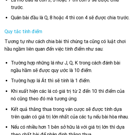
trước.
Quân bài đầu là Q, 8 hoặc 4 thì con 4 sẽ được chia trước.
Quy tắc tính điểm
Tương tự như cách chia bài thì chúng ta cũng có luật chơi
hầu ngầm liên quan đến việc tính điểm như sau:
Trường hợp những lá như J, Q, K trong cách đánh bài
ngầu hầm sẽ được quy ước là 10 điểm.
Trường hợp lá Át thì sẽ tính là 1 điểm.
Khi xuất hiện các lá có giá trị từ 2 đến 10 thì điểm của
nó cũng theo đó mà tương ứng.
Kết quả thắng thua trong ván cược sẽ được tính dựa
trên quân có giá trị lớn nhất của các tụ nếu bài hòa nhau.
Nếu có nhiều hơn 1 bên sở hữu lá với giá trị lớn thì dựa
theo chất bài để phân định thắng thua.