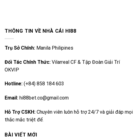
THÔNG TIN VỀ NHÀ CÁI HI88
Trụ Sở Chính:
Manila Philipines
Đối Tác Chính Thức:
Vilarreal CF & Tập Đoàn Giải Trí
OKVIP
Hotline:
(+84) 858 184 603
Email:
hi88bet.co@gmail.com
Hỗ Trợ CSKH:
Chuyên viên luôn hỗ trợ 24/7 và giải đáp mọi
thắc mắc triệt để.
BÀI VIẾT MỚI